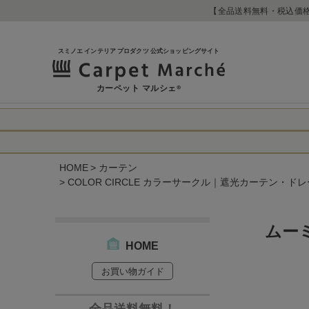
【全品送料無料・税込価格
スミノエ インテリア プロダクツ 公式ショッピングサイト
カーペット マルシェ
®
令和8年熊本地震
に心よりお見舞い
HOME
カーテン
生じております。
当店は
は2026年8月1
COLOR CIRCLE カラーサークル｜遮光カーテン・ドレ
休業中のご注文に
【お荷物のお届け
合わせへのご返答
・全国から九州あ
す。
ムー
・九州から全国あ
HOME
出荷センターも休
なお、今後の被害
→
オーダー商品な
お買い物ガイド
お客さまにはご不
詳しくはこちら
全品送料無料！