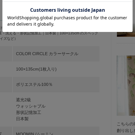
商品スペック
レープ(厚地)｜北欧｜ムーミン｜COLOR CIRCLE カラーサ
・洗える・形状記憶加工｜日本製｜100×135cm のスペック
イズなど）
COLOR CIRCLE カラーサークル
100×135cm(1枚入り)
ポリエステル100％
遮光2級
ウォッシャブル
形状記憶加工
日本製
こちらの
創り出し
ド
MOOMIN /ムーミン