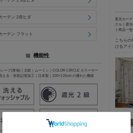
ーテン 1.5倍ヒダ
カーテン 2倍ヒダ
遮光カーテ
クル｜遮光
ト商品一覧
カーテン フラット
こちらの
けるアイ
機能性
ープ(厚地)｜北欧｜ムーミン｜COLOR CIRCLE カラーサー
える・形状記憶加工｜日本製｜100×135cm の優れた機能