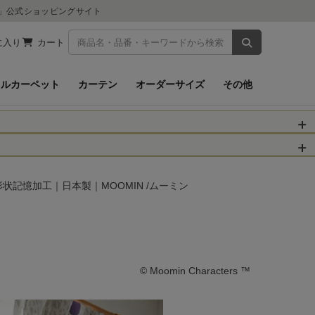
ツ」公式ショッピングサイト
商品を検索
に入り
カート
イルカーペット
カーテン
オーダーサイズ
その他
被災された皆さま
物のお届けに遅れが
・形状記憶加工｜日本製｜MOOMIN /ムーミン
信、当店へのお問い
くお願いいたしま
以降となります。
場合がございます。
© Moomin Characters ™
。