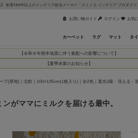
】 創業140年以上のインテリア総合メーカー「スミノエ インテリア プロダク
お買い物ガイド
ログイン
お気
カーペット
ラグ
マット
タ
【令和８年熊本地震に伴う集配への影響について】
により、お亡くなりになられた方々に深く哀悼の意を表しますとともに、
【夏季休業のお知らせ】
申し上げます。 この地震の影響により、現在、一部地域を発着するお荷
休業日：2026年8月11日(火)～2026年8月16日(日)
までの期間を休業とさせて頂きます。
1日(火)～2026年8月16日(日)
ープ(厚地)｜北欧｜100×135cm(1枚入り)｜全2色｜遮光2級・洗える
関しては自動返信メールは届きますが、当店からの注文確認メールの送
に遅れが生じている地域】
ができかねます。 休業明けから順次送信させていただきますのでよろし
てのお荷物
ミンがママにミルクを届ける最中。
てのお荷物
業となりますため、休業期間中のご注文商品の出荷は
2026年8月18日(火)
状況や交通規制などにより、対象地域やサービスへの影響が変更となる
ど、詳しくはこちらから
便をおかけいたしますが、何卒ご理解賜りますようお願い申し上げます