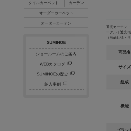
タイルカーペット
カーテン
植物柄
鳥・動物
ダイニングサイズ
オーダーカーペット
ストライプ・ボーダー
チェック
ドット
サークル
オーダーカーテン
遮光カーテン・ド
キャラクター
刺繍カーテン
ークル｜遮光2級
（商品仕様・サ
SUMINOE
商品名
ショールームのご案内
WEBカタログ
サイズ
SUMINOEの歴史
組成
納入事例
機能
ブラン