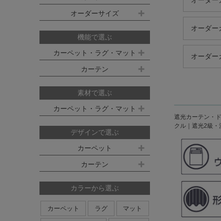
オーダーカ
既製サイズ ドレープ(厚地)
オーダーサイズ
デスクマット
約160ｘ230cm(約2畳)
江戸間 6畳(261x352cm)
オーダー
オーダーカーペット
100ｘ135cm
約200ｘ250cm(約3畳)
江戸間 8畳(352x352cm)
機能で選ぶ
オーダーキッチンマット
100ｘ178cm
約200ｘ300cm(約3.5畳)
江戸間 10畳(352x440cm)
カーペット・ラグ・マット
オーダー
オーダーカーテン
本間サイズ(3畳～8畳)
100ｘ200cm
約250ｘ250cm
カーテン
防ダニ
防炎
防音
消臭
既製サイズ シアー(薄地)
ハイグレードオーダーカーテン
約250ｘ300cm
本間 3畳(191x286cm)
すべり止め
遊び毛防止
洗える
遮光
防炎
素材で選ぶ
オーダーカーペットの測り方
約250ｘ350cm
100ｘ133cm
洗える
軽量
はっ水
本間 4.5畳(286x286cm)
ミラーレース
遮熱
カーペット・ラグ・マット
オーダーカーテンの測り方
約300ｘ300cm
遮光カーテン・ドレ
アレルブロック
制電
100ｘ176cm
UVカット
オフシェイド
本間 6畳(286x382cm)
クル｜遮光2級・洗
ナイロン
ウール
デザインで選ぶ
日本製
アレルブロック
約300ｘ350cm
100ｘ198cm
本間 8畳(382x382cm)
ポリエステル
アクリル
カーペット
ホットカーペット・床暖房対応
形態安定加工
形状記憶加工
約350ｘ350cm
その他のサイズ
ポリプロピレン
綿
その他
カーテン
日本製
無地系
柄物
約350ｘ400cm
廊下敷き
ストライプ＆ボーダー
円形
北欧デザイン
約350ｘ450cm
カラーから選ぶ
ナチュラルデザイン
約350ｘ500cm
カーペット
ラグ
マット
無地・無地調
抽象柄
花柄
円形サイズ