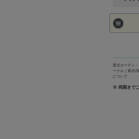
遮光カーテン・ド
ークル｜遮光2級
について
※ 両開きで