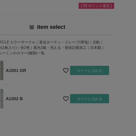
[
72
ポイント進呈 ]
item select
CIRCLE カラーサークル｜遮光カーテン・ドレープ(厚地)｜北欧｜
35cm(1枚入り)｜全2色｜遮光2級・洗える・形状記憶加工｜日本製｜
 /ムーミンのカラー(種類)一覧
A1001 GR
カートに入れる
A1002 B
カートに入れる