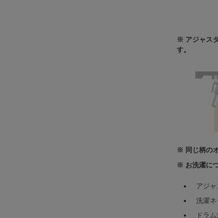
※ アジャス
す。
※ 同じ柄の
※ お洗濯に
アジャ
洗濯ネ
ドラム