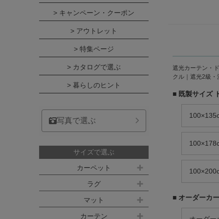
> キャンペーン・クーポン
> アウトレット
> 特集ページ
> カタログで選ぶ
遮光カーテン・ドレ
クル｜遮光2級・洗
> 暮らしのヒント
■ 既製サイズ 
100×13
写真で選ぶ
100×17
サイズで選ぶ
カーペット
100×20
江戸間サイズ(3畳～10畳)
ラグ
■ オーダーカ
約100ｘ140cm
マット
江戸間 3畳(176x261cm)
キッチンマット
カーテン
約140ｘ200cm(約1.5畳)
江戸間 4.5畳(261x261cm)