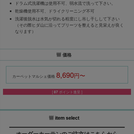
ドラム式洗濯機は使用不可、弱水流で洗って下さい。
乾燥機使用不可、ドライクリーニング不可
洗濯後脱水は水気が切れる程度にし吊し干しして下さい
（その際ヒダ山に沿ってプリーツを整えると見栄えが良く
なります）
価格
8,690
税込
カーペットマルシェ価格
[
87
ポイント進呈 ]
item select