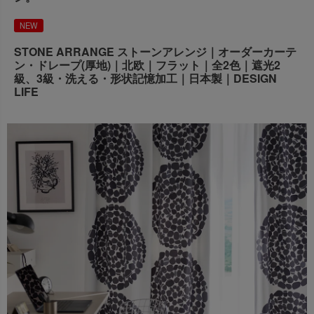
出荷センターも休業となりますため、休業期間中のご注文
なお、今後の被害状況や交通規制などにより、対象地域や
NEW
商品の出荷は
以降となります。
2026年8月18日(火)
サービスへの影響が変更となる場合がございます。
→
オーダー商品など、詳しくはこちらから
STONE ARRANGE ストーンアレンジ｜オーダーカーテ
お客さまにはご不便をおかけいたしますが、何卒ご理解賜
ン・ドレープ(厚地)｜北欧｜フラット｜全2色｜遮光2
りますようお願い申し上げます。
級、3級・洗える・形状記憶加工｜日本製｜DESIGN
詳しくはこちら
LIFE