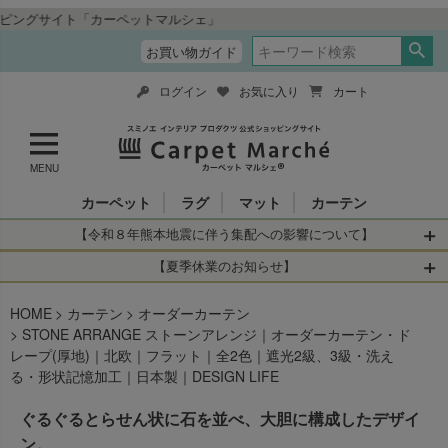
ト「カーペットマルシェ」
お買い物ガイド
ログイン
お気に入り
カート
MENU
カーペット
ラグ
マット
カーテン
【令和８年熊本地震に伴う集配への影響について】
令和8年熊本地震により、お亡くなりになられた方々に深く
【夏季休業のお知らせ】
哀悼の意を表しますとともに、被災された皆さまに心より
休業日：2026年8月11日(火)～2026年8月16日(日)
HOME
お見舞い申し上げます。 この地震の影響により、現在、一
カーテン
オーダーカーテン
当店は
までの期間
は2026年8月11日(火)～2026年8月16日(日)
STONE ARRANGE ストーンアレンジ｜オーダーカーテン・ド
部地域を発着するお荷物のお届けに遅れが生じておりま
を休業とさせて頂きます。
レープ(厚地)｜北欧｜フラット｜全2色｜遮光2級、3級・洗え
す。
休業中のご注文に関しては自動返信メールは届きますが、
る・形状記憶加工｜日本製｜DESIGN LIFE
当店からの注文確認メールの送信、当店へのお問い合わせ
【お荷物のお届けに遅れが生じている地域】
へのご返答ができかねます。 休業明けから順次送信させて
ぐるぐるとらせん状に石を並べ、大胆に構成したデザイ
・全国から九州あてのお荷物
いただきますのでよろしくお願いいたします。
・九州から全国あてのお荷物
ン。