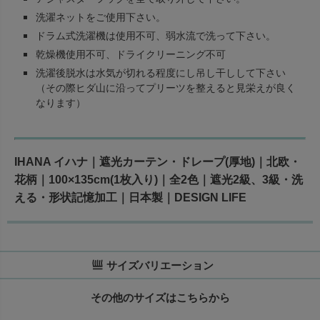
洗濯ネットをご使用下さい。
ドラム式洗濯機は使用不可、弱水流で洗って下さい。
乾燥機使用不可、ドライクリーニング不可
洗濯後脱水は水気が切れる程度にし吊し干しして下さい
（その際ヒダ山に沿ってプリーツを整えると見栄えが良く
なります）
IHANA イハナ｜遮光カーテン・ドレープ(厚地)｜北欧・
花柄｜100×135cm(1枚入り)｜全2色｜遮光2級、3級・洗
える・形状記憶加工｜日本製｜DESIGN LIFE
サイズバリエーション
その他のサイズはこちらから