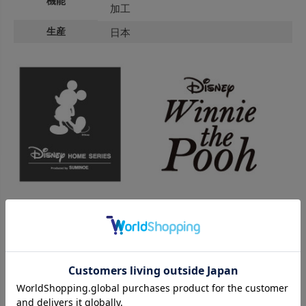
機能
加工
生産
日本
１００エーカーの森を舞台に遊ぶ「くまのプーさん」。
豊かな自然の中を散歩したり、大好きなはちみつに手を伸ばした
り、
子供の想像の世界がそのまま描かれたような、
純粋で素朴な雰囲気はいつの時代もわたしたちのこころに寄り添い
ます。
繊細でエレガントなテイストは、ゆったりと暮らしを楽しむ 肩の力