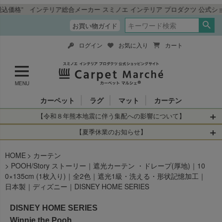
インテリア総合メーカー スミノエ インテリア プロダクツ 公式ショッピング
お買い物ガイド
ログイン
お気に入り
カート
MENU
カーペット
ラグ
マット
カーテン
【令和８年熊本地震に伴う集配への影響について】
令和8年熊本地震により、お亡くなりになられた方々に深く
【夏季休業のお知らせ】
哀悼の意を表しますとともに、被災された皆さまに心より
休業日：2026年8月11日(火)～2026年8月16日(日)
HOME
お見舞い申し上げます。 この地震の影響により、現在、一
カーテン
当店は
までの期間
は2026年8月11日(火)～2026年8月16日(日)
POOH/Story ストーリー｜遮光カーテン ・ドレープ(厚地)｜10
部地域を発着するお荷物のお届けに遅れが生じておりま
を休業とさせて頂きます。
0×135cm (1枚入り)｜全2色｜遮光1級・洗える・形状記憶加工｜
す。
休業中のご注文に関しては自動返信メールは届きますが、
日本製｜ディズニー｜DISNEY HOME SERIES
当店からの注文確認メールの送信、当店へのお問い合わせ
【お荷物のお届けに遅れが生じている地域】
へのご返答ができかねます。 休業明けから順次送信させて
DISNEY HOME SERIES
・全国から九州あてのお荷物
いただきますのでよろしくお願いいたします。
・九州から全国あてのお荷物
Winnie the Pooh