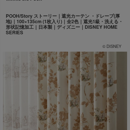
出荷センターも休業となりますため、休業期間中のご注文
なお、今後の被害状況や交通規制などにより、対象地域や
商品の出荷は
以降となります。
2026年8月18日(火)
POOH/Story ストーリー｜遮光カーテン ・ドレープ(厚
サービスへの影響が変更となる場合がございます。
→
オーダー商品など、詳しくはこちらから
地)｜100×135cm (1枚入り)｜全2色｜遮光1級・洗える・
お客さまにはご不便をおかけいたしますが、何卒ご理解賜
形状記憶加工｜日本製｜ディズニー｜DISNEY HOME
りますようお願い申し上げます。
SERIES
詳しくはこちら
© DISNEY