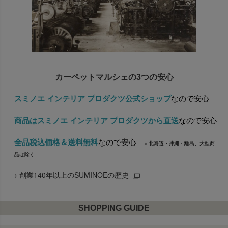
カーペットマルシェの3つの安心
スミノエ インテリア プロダクツ公式ショップ
なので安心
商品はスミノエ インテリア プロダクツから直送
なので安心
全品税込価格＆送料無料
なので安心
※ 北海道・沖縄・離島、大型商
品は除く
→
創業140年以上のSUMINOEの歴史
SHOPPING GUIDE