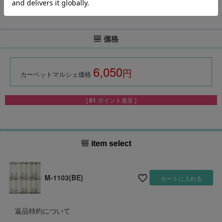
価格
6,050
税込
カーペットマルシェ価格
[
61
ポイント進呈 ]
item select
M-1103(BE)
カートに入れる
返品特約について