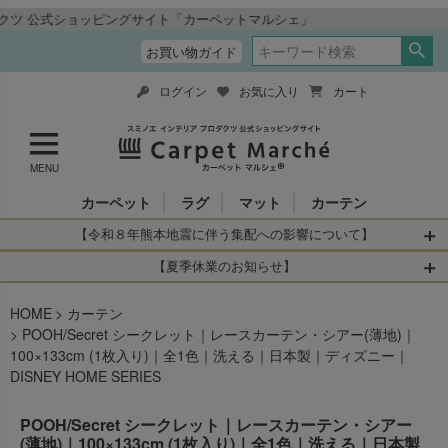
ッピングサイト「カーペットマルシェ」
お買い物ガイド
ログイン
お気に入り
カート
MENU
カーペット
ラグ
マット
カーテン
【令和８年熊本地震に伴う集配への影響について】
令和8年熊本地震により、お亡くなりになられた方々に深く
【夏季休業のお知らせ】
哀悼の意を表しますとともに、被災された皆さまに心より
休業日：2026年8月11日(火)～2026年8月16日(日)
HOME
お見舞い申し上げます。 この地震の影響により、現在、一
カーテン
当店は
までの期間
は2026年8月11日(火)～2026年8月16日(日)
POOH/Secret シークレット｜レースカーテン・シアー(薄地)｜
部地域を発着するお荷物のお届けに遅れが生じておりま
を休業とさせて頂きます。
100×133cm (1枚入り)｜全1色｜洗える｜日本製｜ディズニー｜
す。
休業中のご注文に関しては自動返信メールは届きますが、
DISNEY HOME SERIES
当店からの注文確認メールの送信、当店へのお問い合わせ
【お荷物のお届けに遅れが生じている地域】
へのご返答ができかねます。 休業明けから順次送信させて
・全国から九州あてのお荷物
POOH/Secret シークレット｜レースカーテン・シアー
いただきますのでよろしくお願いいたします。
(薄地)｜100×133cm (1枚入り)｜全1色｜洗える｜日本製
・九州から全国あてのお荷物