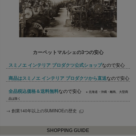
カーペットマルシェの3つの安心
スミノエ インテリア プロダクツ公式ショップ
なので安心
商品はスミノエ インテリア プロダクツから直送
なので安心
全品税込価格＆送料無料
なので安心
※ 北海道・沖縄・離島、大型商
品は除く
→
創業140年以上のSUMINOEの歴史
SHOPPING GUIDE