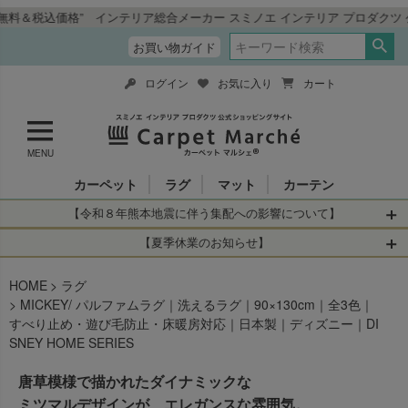
込価格” インテリア総合メーカー スミノエ インテリア プロダクツ 公式シ
お買い物ガイド
ログイン
お気に入り
カート
MENU
カーペット
ラグ
マット
カーテン
【令和８年熊本地震に伴う集配への影響について】
令和8年熊本地震により、お亡くなりになられた方々に深く
【夏季休業のお知らせ】
哀悼の意を表しますとともに、被災された皆さまに心より
休業日：2026年8月11日(火)～2026年8月16日(日)
HOME
お見舞い申し上げます。 この地震の影響により、現在、一
ラグ
当店は
までの期間
は2026年8月11日(火)～2026年8月16日(日)
MICKEY/ パルファムラグ｜洗えるラグ｜90×130cm｜全3色｜
部地域を発着するお荷物のお届けに遅れが生じておりま
を休業とさせて頂きます。
すべり止め・遊び毛防止・床暖房対応｜日本製｜ディズニー｜DI
す。
休業中のご注文に関しては自動返信メールは届きますが、
SNEY HOME SERIES
当店からの注文確認メールの送信、当店へのお問い合わせ
【お荷物のお届けに遅れが生じている地域】
へのご返答ができかねます。 休業明けから順次送信させて
唐草模様で描かれたダイナミックな
・全国から九州あてのお荷物
いただきますのでよろしくお願いいたします。
・九州から全国あてのお荷物
ミツマルデザインが、エレガンスな雰囲気。