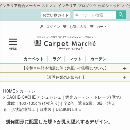
メーカー スミノエ インテリア プロダクツ 公式ショッピングサイト「カー
お買い物ガイド
ログイン
お気に入り
カート
MENU
カーペット
ラグ
マット
カーテン
【令和８年熊本地震に伴う集配への影響について】
令和8年熊本地震により、お亡くなりになられた方々に深く
【夏季休業のお知らせ】
哀悼の意を表しますとともに、被災された皆さまに心より
休業日：2026年8月11日(火)～2026年8月16日(日)
HOME
お見舞い申し上げます。 この地震の影響により、現在、一
カーテン
当店は
までの期間
は2026年8月11日(火)～2026年8月16日(日)
CACHE-CACHE カシュカシュ｜遮光カーテン・ドレープ(厚地)
部地域を発着するお荷物のお届けに遅れが生じておりま
を休業とさせて頂きます。
｜北欧｜100×135cm (1枚入り)｜全2色｜遮光2級、3級・洗え
す。
休業中のご注文に関しては自動返信メールは届きますが、
る・形状記憶加工｜日本製｜DESIGN LIFE
当店からの注文確認メールの送信、当店へのお問い合わせ
【お荷物のお届けに遅れが生じている地域】
へのご返答ができかねます。 休業明けから順次送信させて
幾何図形に配置した蝶々が見え隠れするデザイン。
・全国から九州あてのお荷物
いただきますのでよろしくお願いいたします。
・九州から全国あてのお荷物