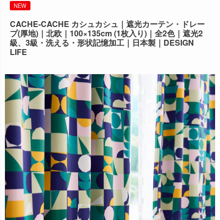
NEW
出荷センターも休業となりますため、休業期間中のご注文
なお、今後の被害状況や交通規制などにより、対象地域や
商品の出荷は
以降となります。
CACHE-CACHE カシュカシュ｜遮光カーテン・ドレー
2026年8月18日(火)
サービスへの影響が変更となる場合がございます。
プ(厚地)｜北欧｜100×135cm (1枚入り)｜全2色｜遮光2
→
オーダー商品など、詳しくはこちらから
お客さまにはご不便をおかけいたしますが、何卒ご理解賜
級、3級・洗える・形状記憶加工｜日本製｜DESIGN
りますようお願い申し上げます。
LIFE
詳しくはこちら