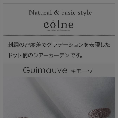
出荷センターも休業となりますため、休業期間中のご注文
なお、今後の被害状況や交通規制などにより、対象地域や
商品の出荷は
以降となります。
2026年8月18日(火)
サービスへの影響が変更となる場合がございます。
→
オーダー商品など、詳しくはこちらから
お客さまにはご不便をおかけいたしますが、何卒ご理解賜
りますようお願い申し上げます。
詳しくはこちら