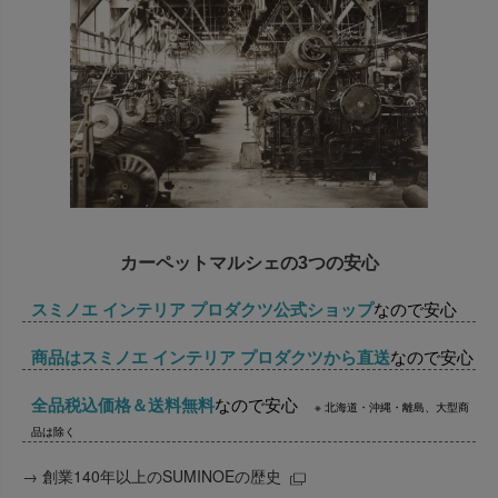
カーペットマルシェの3つの安心
スミノエ インテリア プロダクツ公式ショップ
なので安心
商品はスミノエ インテリア プロダクツから直送
なので安心
全品税込価格＆送料無料
なので安心
※ 北海道・沖縄・離島、大型商
品は除く
→
創業140年以上のSUMINOEの歴史