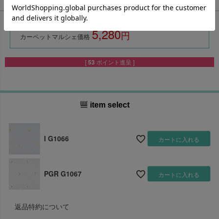
価格
5,280
税込
カーペットマルシェ価格
[
53
ポイント進呈 ]
item select
I G1066
カートに入れる
PGR G1067
カートに入れる
返品特約について