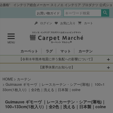
総合メーカー スミノエ インテリア プロダクツ 公式ショッピングサイト「
お買い物ガイド
ログイン
お気に入り
カート
MENU
カーペット
ラグ
マット
カーテン
【令和８年熊本地震に伴う集配への影響について】
令和8年熊本地震により、お亡くなりになられた方々に深く
【夏季休業のお知らせ】
哀悼の意を表しますとともに、被災された皆さまに心より
休業日：2026年8月11日(火)～2026年8月16日(日)
HOME
お見舞い申し上げます。 この地震の影響により、現在、一
カーテン
当店は
までの期間
は2026年8月11日(火)～2026年8月16日(日)
Guimauve ギモーヴ ｜レースカーテン・シアー(薄地)｜ 100×1
部地域を発着するお荷物のお届けに遅れが生じておりま
を休業とさせて頂きます。
33cm(1枚入り) ｜全2色｜洗える｜日本製｜colne
す。
休業中のご注文に関しては自動返信メールは届きますが、
当店からの注文確認メールの送信、当店へのお問い合わせ
【お荷物のお届けに遅れが生じている地域】
Guimauve ギモーヴ ｜レースカーテン・シアー(薄地)｜
へのご返答ができかねます。 休業明けから順次送信させて
100×133cm(1枚入り) ｜全2色｜洗える｜日本製｜colne
・全国から九州あてのお荷物
いただきますのでよろしくお願いいたします。
・九州から全国あてのお荷物