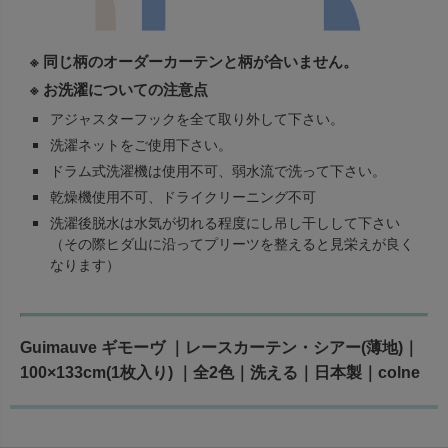
※ 同じ柄のオーダーカーテンと柄が合いません。
※ お洗濯についての注意点
アジャスターフックを全て取り外して下さい。
洗濯ネットをご使用下さい。
ドラム式洗濯機は使用不可、弱水流で洗って下さい。
乾燥機使用不可、ドライクリーニング不可
洗濯後脱水は水気が切れる程度にし吊し干しして下さい
（その際ヒダ山に沿ってプリーツを整えると見栄えが良く
なります）
Guimauve ギモーヴ ｜レースカーテン・シアー(薄地)｜
100×133cm(1枚入り) ｜全2色｜洗える｜日本製｜colne