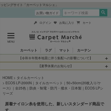
イト「カーペットマルシェ」
お買い物ガイド
ログイン
お気に入り
カート
MENU
カーペット
ラグ
マット
カーテン
【令和８年熊本地震に伴う集配への影響について】
令和8年熊本地震により、お亡くなりになられた方々に深く
【夏季休業のお知らせ】
哀悼の意を表しますとともに、被災された皆さまに心より
休業日：2026年8月11日(火)～2026年8月16日(日)
HOME
お見舞い申し上げます。 この地震の影響により、現在、一
タイルカーペット
当店は
までの期間
は2026年8月11日(火)～2026年8月16日(日)
ECOS LP-2000N｜タイルカーペット｜50×50cm(20枚入り/ケ
部地域を発着するお荷物のお届けに遅れが生じておりま
を休業とさせて頂きます。
ース) ｜全25色｜防炎・制電・防汚・撥水・日本製｜ECOS LPシ
す。
休業中のご注文に関しては自動返信メールは届きますが、
リーズ
当店からの注文確認メールの送信、当店へのお問い合わせ
【お荷物のお届けに遅れが生じている地域】
へのご返答ができかねます。 休業明けから順次送信させて
原着ナイロン糸を使用した、新しいスタンダード商品で
・全国から九州あてのお荷物
いただきますのでよろしくお願いいたします。
・九州から全国あてのお荷物
す。