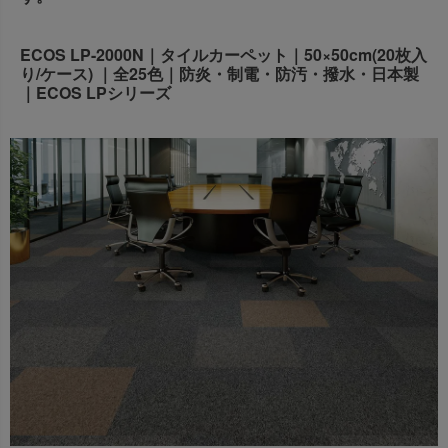
出荷センターも休業となりますため、休業期間中のご注文
なお、今後の被害状況や交通規制などにより、対象地域や
商品の出荷は
以降となります。
2026年8月18日(火)
ECOS LP-2000N｜タイルカーペット｜50×50cm(20枚入
サービスへの影響が変更となる場合がございます。
→
オーダー商品など、詳しくはこちらから
り/ケース) ｜全25色｜防炎・制電・防汚・撥水・日本製
お客さまにはご不便をおかけいたしますが、何卒ご理解賜
｜ECOS LPシリーズ
りますようお願い申し上げます。
詳しくはこちら