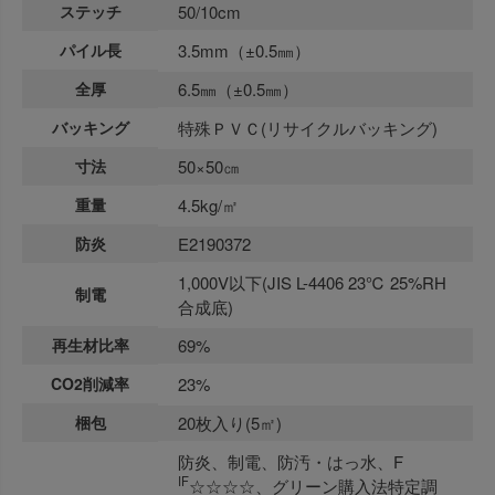
ステッチ
50/10cm
パイル長
3.5mm（±0.5㎜）
全厚
6.5㎜（±0.5㎜）
バッキング
特殊ＰＶＣ(リサイクルバッキング)
寸法
50×50㎝
重量
4.5kg/㎡
防炎
E2190372
1,000V以下(JIS L-4406 23℃ 25%RH
制電
合成底)
再生材比率
69%
CO2削減率
23%
梱包
20枚入り(5㎡)
防炎、制電、防汚・はっ水、F
IF
☆☆☆☆、グリーン購入法特定調