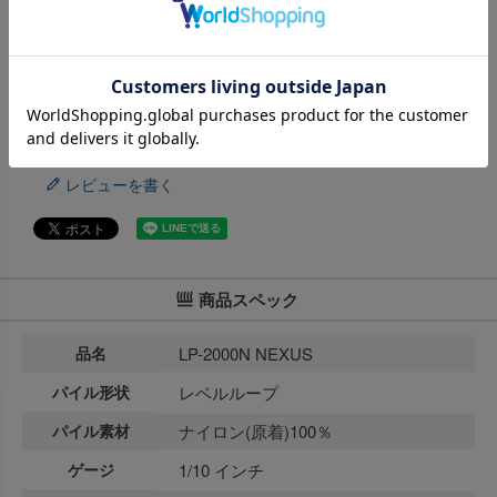
LP-2099N
カートに入れる
返品特約について
商品についてのお問い合わせ
レビューを書く
商品スペック
品名
LP-2000N NEXUS
パイル形状
レベルループ
パイル素材
ナイロン(原着)100％
ゲージ
1/10 インチ