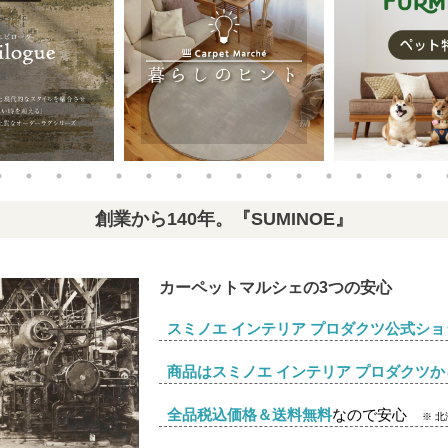
創業から140年。『SUMINOE』
カーペットマルシェの3つの安心
スミノエ インテリア プロダクツ公式ショ
商品はスミノエ インテリア プロダクツか
全品税込価格＆送料無料
なので安心
※ 