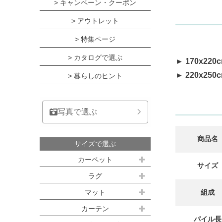
> キャンペーン・クーポン
> アウトレット
> 特集ページ
> カタログで選ぶ
► 170x220
► 220x250
> 暮らしのヒント
写真で選ぶ
商品名
サイズで選ぶ
カーペット
サイズ
江戸間サイズ(3畳～10畳)
ラグ
約100ｘ140cm
マット
組成
江戸間 3畳(176x261cm)
キッチンマット
カーテン
約140ｘ200cm(約1.5畳)
江戸間 4.5畳(261x261cm)
パイル長