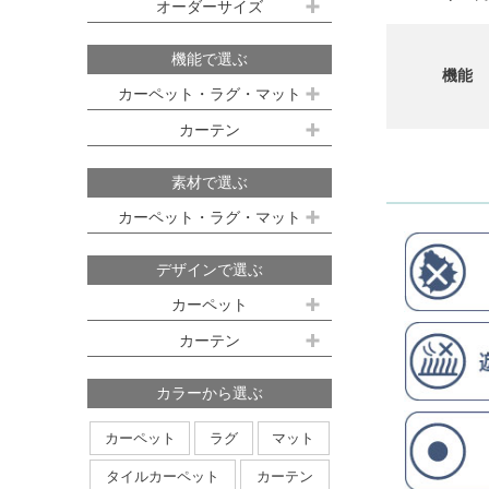
既製サイズ ドレープ(厚地)
オーダーサイズ
デスクマット
約160ｘ230cm(約2畳)
江戸間 6畳(261x352cm)
オーダーカーペット
100ｘ135cm
約200ｘ250cm(約3畳)
江戸間 8畳(352x352cm)
機能で選ぶ
機能
オーダーキッチンマット
100ｘ178cm
約200ｘ300cm(約3.5畳)
江戸間 10畳(352x440cm)
カーペット・ラグ・マット
オーダーカーテン
本間サイズ(3畳～8畳)
100ｘ200cm
約250ｘ250cm
カーテン
防ダニ
防炎
防音
消臭
既製サイズ シアー(薄地)
ハイグレードオーダーカーテン
約250ｘ300cm
本間 3畳(191x286cm)
すべり止め
遊び毛防止
洗える
遮光
防炎
素材で選ぶ
オーダーカーペットの測り方
約250ｘ350cm
100ｘ133cm
洗える
軽量
はっ水
本間 4.5畳(286x286cm)
ミラーレース
遮熱
カーペット・ラグ・マット
オーダーカーテンの測り方
約300ｘ300cm
アレルブロック
制電
100ｘ176cm
UVカット
オフシェイド
本間 6畳(286x382cm)
ナイロン
ウール
デザインで選ぶ
日本製
アレルブロック
約300ｘ350cm
100ｘ198cm
本間 8畳(382x382cm)
ポリエステル
アクリル
カーペット
ホットカーペット・床暖房対応
形態安定加工
形状記憶加工
約350ｘ350cm
その他のサイズ
ポリプロピレン
綿
その他
カーテン
日本製
無地系
柄物
約350ｘ400cm
廊下敷き
ストライプ＆ボーダー
円形
北欧デザイン
約350ｘ450cm
カラーから選ぶ
ナチュラルデザイン
約350ｘ500cm
カーペット
ラグ
マット
無地・無地調
抽象柄
花柄
円形サイズ
タイルカーペット
カーテン
植物柄
鳥・動物