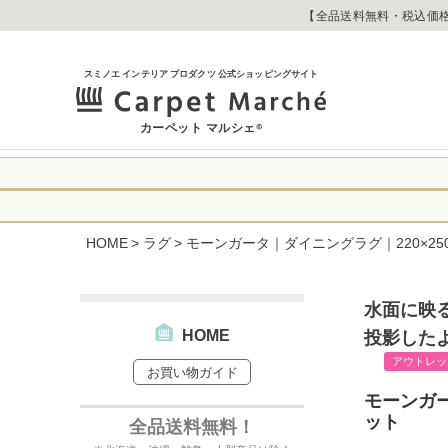
【全品送料無料・税込価格
スミノエ インテリア プロダクツ 公式ショッピングサイト
カーペット マルシェ
®
令和8年熊本地震
に心よりお見舞い
HOME
ラグ
モーンガータ｜ダイニングラグ｜220×2
生じております。
当店は
は2026年8月1
休業中のご注文に
【お荷物のお届け
合わせへのご返答
水面に映
・全国から九州あ
す。
・九州から全国あ
HOME
投影した
出荷センターも休
アウトレッ
お買い物ガイド
なお、今後の被害
→
オーダー商品な
お客さまにはご不
モーンガー
詳しくはこちら
ット
全品送料無料！