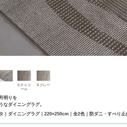
6.チャコ
9.グレー
ール
月明りを
うなダイニングラグ。
タ｜ダイニングラグ｜220×250cm｜全2色｜防ダニ・すべ