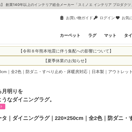
】 創業140年以上のインテリア総合メーカー「スミノエ インテリア プロダク
お買い物ガイド
ログイン
お気
カーペット
ラグ
マット
タ
【令和８年熊本地震に伴う集配への影響について】
により、お亡くなりになられた方々に深く哀悼の意を表しますとともに、
【夏季休業のお知らせ】
申し上げます。 この地震の影響により、現在、一部地域を発着するお荷
休業日：2026年8月11日(火)～2026年8月16日(日)
50cm｜全2色｜防ダニ・すべり止め・床暖房対応｜日本製｜アウトレッ
までの期間を休業とさせて頂きます。
1日(火)～2026年8月16日(日)
関しては自動返信メールは届きますが、当店からの注文確認メールの送
に遅れが生じている地域】
ができかねます。 休業明けから順次送信させていただきますのでよろし
る月明りを
てのお荷物
てのお荷物
ようなダイニングラグ。
業となりますため、休業期間中のご注文商品の出荷は
2026年8月18日(火)
ト
状況や交通規制などにより、対象地域やサービスへの影響が変更となる
ど、詳しくはこちらから
便をおかけいたしますが、何卒ご理解賜りますようお願い申し上げます
タ｜ダイニングラグ｜220×250cm｜全2色｜防ダニ