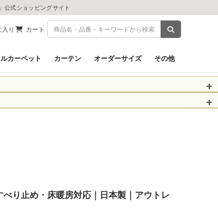
ツ」公式ショッピングサイト
商品を検索
に入り
カート
イルカーペット
カーテン
オーダーサイズ
その他
被災された皆さま
物のお届けに遅れが
ト
信、当店へのお問い
くお願いいたしま
以降となります。
場合がございます。
。
・すべり止め・床暖房対応｜日本製｜アウトレ