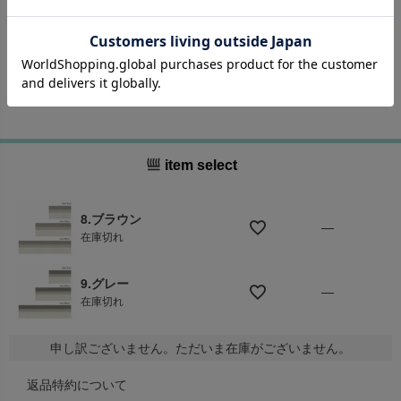
3,300
税込
カーペットマルシェ価格
[
33
ポイント進呈 ]
item select
8.ブラウン
—
在庫切れ
9.グレー
—
在庫切れ
申し訳ございません。ただいま在庫がございません。
返品特約について