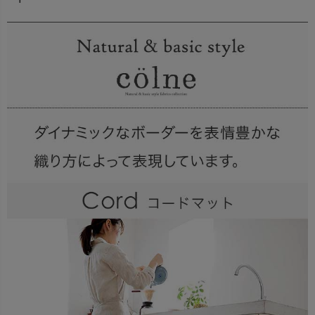
出荷センターも休業となりますため、休業期間中のご注文
なお、今後の被害状況や交通規制などにより、対象地域や
商品の出荷は
以降となります。
2026年8月18日(火)
サービスへの影響が変更となる場合がございます。
→
オーダー商品など、詳しくはこちらから
お客さまにはご不便をおかけいたしますが、何卒ご理解賜
りますようお願い申し上げます。
詳しくはこちら