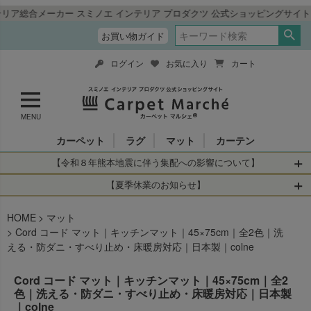
スミノエ インテリア プロダクツ 公式ショッピングサイト「カーペットマルシ
お買い物ガイド
ログイン
お気に入り
カート
MENU
カーペット
ラグ
マット
カーテン
【令和８年熊本地震に伴う集配への影響について】
令和8年熊本地震により、お亡くなりになられた方々に深く
【夏季休業のお知らせ】
哀悼の意を表しますとともに、被災された皆さまに心より
休業日：2026年8月11日(火)～2026年8月16日(日)
HOME
お見舞い申し上げます。 この地震の影響により、現在、一
マット
当店は
までの期間
は2026年8月11日(火)～2026年8月16日(日)
Cord コード マット｜キッチンマット｜45×75cm｜全2色｜洗
部地域を発着するお荷物のお届けに遅れが生じておりま
を休業とさせて頂きます。
える・防ダニ・すべり止め・床暖房対応｜日本製｜colne
す。
休業中のご注文に関しては自動返信メールは届きますが、
当店からの注文確認メールの送信、当店へのお問い合わせ
【お荷物のお届けに遅れが生じている地域】
Cord コード マット｜キッチンマット｜45×75cm｜全2
へのご返答ができかねます。 休業明けから順次送信させて
色｜洗える・防ダニ・すべり止め・床暖房対応｜日本製
・全国から九州あてのお荷物
いただきますのでよろしくお願いいたします。
｜colne
・九州から全国あてのお荷物