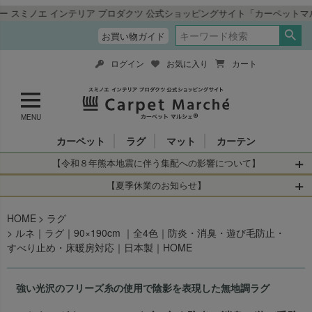
 プロダクツ 公式ショッピングサイト「カーペットマルシェ」
お買い物ガイド
ログイン
お気に入り
カート
MENU
カーペット
ラグ
マット
カーテン
【令和８年熊本地震に伴う集配への影響について】
令和8年熊本地震により、お亡くなりになられた方々に深く
【夏季休業のお知らせ】
哀悼の意を表しますとともに、被災された皆さまに心より
休業日：2026年8月11日(火)～2026年8月16日(日)
HOME
お見舞い申し上げます。 この地震の影響により、現在、一
ラグ
当店は
までの期間
は2026年8月11日(火)～2026年8月16日(日)
ルネ｜ラグ｜90×190cm ｜全4色｜防炎・消臭・遊び毛防止・
部地域を発着するお荷物のお届けに遅れが生じておりま
を休業とさせて頂きます。
すべり止め・床暖房対応｜日本製｜HOME
す。
休業中のご注文に関しては自動返信メールは届きますが、
当店からの注文確認メールの送信、当店へのお問い合わせ
【お荷物のお届けに遅れが生じている地域】
へのご返答ができかねます。 休業明けから順次送信させて
強い光沢のフリーズ糸の使用で陰影を表現した無地調ラグ
・全国から九州あてのお荷物
いただきますのでよろしくお願いいたします。
・九州から全国あてのお荷物