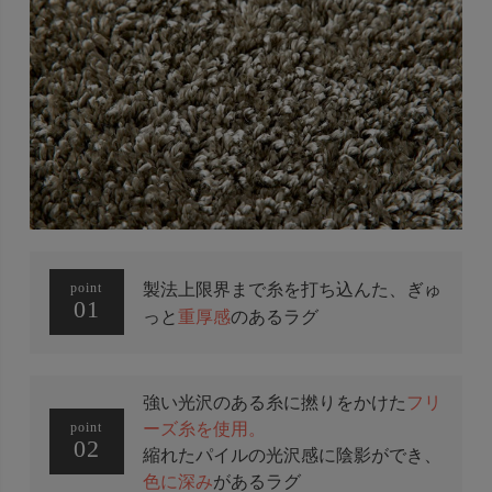
製法上限界まで糸を打ち込んた、ぎゅ
point
01
っと
重厚感
のあるラグ
強い光沢のある糸に撚りをかけた
フリ
ーズ糸を使用。
point
02
縮れたパイルの光沢感に陰影ができ、
色に深み
があるラグ