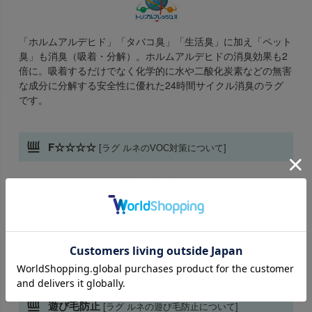
「ホルムアルデヒド」「タバコ臭」「生活臭」に加え「ペット
臭」も消臭（吸着・分解）。ホルムアルデヒドの消臭効果も2
倍に。吸着するだけでなく化学的に水や二酸化炭素などの無害
な成分に分解する安全性に優れた24時間サイクル消臭のラグ
です。
F☆☆☆☆
[ラグ ルネのVOC対策について]
インテリアファブリックス性能評価協議会が定めた自主基準に
よるVOC（ホルムアルデヒド）放散の等級区分を表示した統一
マーク。
FIF☆☆☆☆は放散速度5μｇ/m2h以下の最上位の性能です。
遊び毛防止
[ラグ ルネの遊び毛防止について]