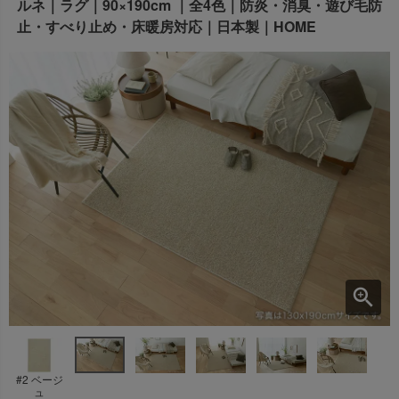
ルネ｜ラグ｜90×190cm ｜全4色｜防炎・消臭・遊び毛防
出荷センターも休業となりますため、休業期間中のご注文
止・すべり止め・床暖房対応｜日本製｜HOME
なお、今後の被害状況や交通規制などにより、対象地域や
商品の出荷は
以降となります。
2026年8月18日(火)
サービスへの影響が変更となる場合がございます。
→
オーダー商品など、詳しくはこちらから
お客さまにはご不便をおかけいたしますが、何卒ご理解賜
りますようお願い申し上げます。
詳しくはこちら
#2 ベージ
ュ