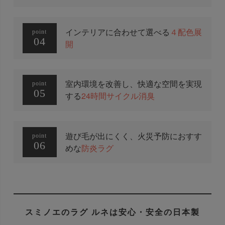
インテリアに合わせて選べる
４配色展
point
04
開
室内環境を改善し、快適な空間を実現
point
05
する
24時間サイクル消臭
遊び毛が出にくく、火災予防におすす
point
06
めな
防炎ラグ
スミノエのラグ ルネは安心・安全の日本製