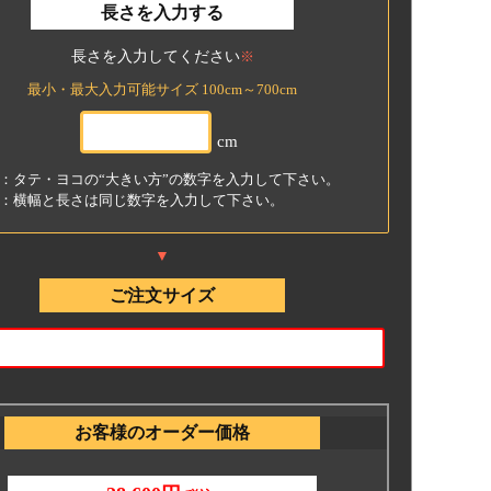
長さを入力する
長さを入力してください
※
最小・最大入力可能サイズ 100cm～700cm
cm
：タテ・ヨコの“大きい方”の数字を入力して下さい。
：横幅と長さは同じ数字を入力して下さい。
▼
確認
ご注文サイズ
横幅のサイズ＝?＋?＋?
高さのサイズ＝?＋?
高さのサイズ＝?＋?
になっているかを必ずご確認くださ
い！
お客様のオーダー価格
ご注文方法