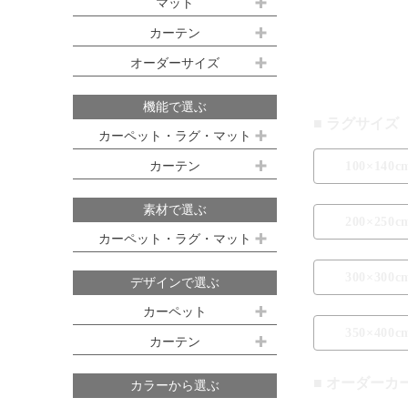
約100ｘ140cm
マット
江戸間 3畳(176x261cm)
キッチンマット
カーテン
約140ｘ200cm(約1.5畳)
江戸間 4.5畳(261x261cm)
既製サイズ ドレープ(厚地)
オーダーサイズ
デスクマット
約160ｘ230cm(約2畳)
江戸間 6畳(261x352cm)
オーダーカーペット
100ｘ135cm
約200ｘ250cm(約3畳)
江戸間 8畳(352x352cm)
機能で選ぶ
■ ラグサイズ
オーダーキッチンマット
100ｘ178cm
約200ｘ300cm(約3.5畳)
江戸間 10畳(352x440cm)
カーペット・ラグ・マット
オーダーカーテン
本間サイズ(3畳～8畳)
100ｘ200cm
約250ｘ250cm
カーテン
100×140c
防ダニ
防炎
防音
消臭
既製サイズ シアー(薄地)
ハイグレードオーダーカーテン
約250ｘ300cm
本間 3畳(191x286cm)
すべり止め
遊び毛防止
洗える
遮光
防炎
素材で選ぶ
オーダーカーペットの測り方
200×250c
約250ｘ350cm
100ｘ133cm
洗える
軽量
はっ水
本間 4.5畳(286x286cm)
ミラーレース
遮熱
カーペット・ラグ・マット
オーダーカーテンの測り方
約300ｘ300cm
アレルブロック
制電
100ｘ176cm
UVカット
オフシェイド
本間 6畳(286x382cm)
ナイロン
ウール
300×300c
デザインで選ぶ
日本製
アレルブロック
約300ｘ350cm
100ｘ198cm
本間 8畳(382x382cm)
ポリエステル
アクリル
カーペット
ホットカーペット・床暖房対応
形態安定加工
形状記憶加工
約350ｘ350cm
その他のサイズ
ポリプロピレン
綿
その他
350×400c
カーテン
日本製
無地系
柄物
約350ｘ400cm
廊下敷き
ストライプ＆ボーダー
円形
北欧デザイン
約350ｘ450cm
■ オーダーカ
カラーから選ぶ
ナチュラルデザイン