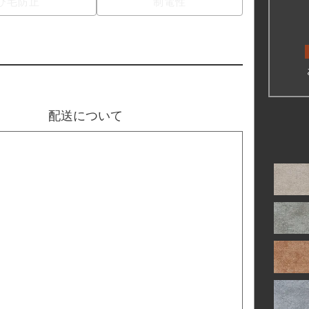
び毛防止
制電性
① 
計を“
さい
② 
ロー
配送について
③ 
ン、
生地
際に出るロス生地は同送できかねますので、ご了承
て
届けの為、敷き始めはサイズが小さく感じる事があ
敷いている内にサイズが合ってきます。
して
ン等エレベーターのサイズにより2階以上のお届け
場合がございます。1軒家等の階上げ、開梱、敷き