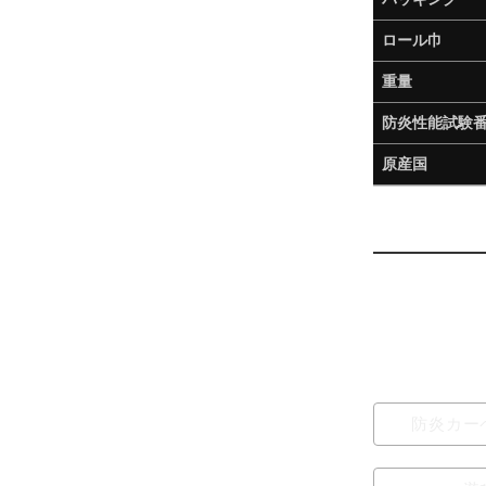
ロール巾
重量
防炎性能試験
原産国
防炎カー