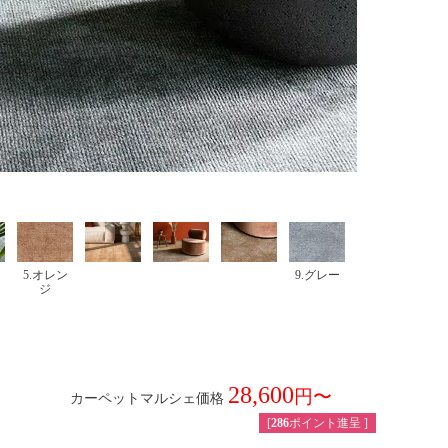
5.オレン
9.グレー
ジ
28,600
カーペットマルシェ価格
税込
[
286
ポイント進呈 ]