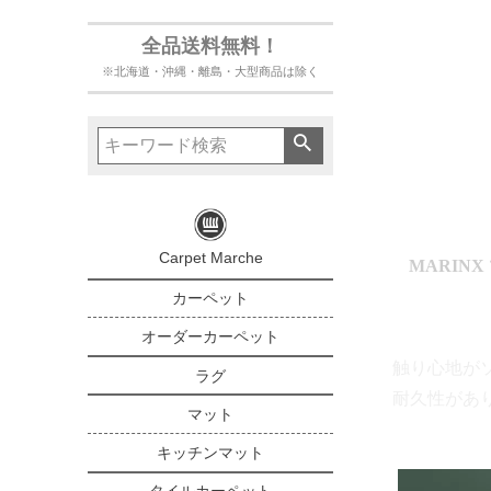
お客さまにはご不
詳しくはこちら
全品送料無料！
※北海道・沖縄・離島・大型商品は除く
Carpet Marche
MARIN
カーペット
オーダーカーペット
触り心地が
ラグ
耐久性があ
マット
キッチンマット