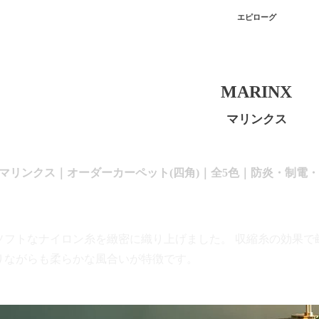
便をおかけいたしますが、何卒ご理解賜りますようお願い申し上げます
エピローグ
MARINX
マリンクス
X マリンクス｜オーダーカーペット(四角)｜全5色｜防炎・制電・
ソフトなナイロン糸を緻密に織り上げました。 収縮糸の効果で
りながらも柔らかな風合いが特徴です。