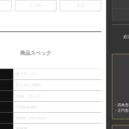
ご
正円形
変形
円
柱
れ
必
そ
さ
だ
商品スペック
※
ご
タフテッド
す
ナイロン100%
※
の
7mm （カット）
・四角形
G5/64 points
【
・正円形
ご
ご
10mm（±0.5ｍｍ）
を“
数
く
不織布