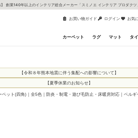
】 創業140年以上のインテリア総合メーカー「スミノエ インテリア プロダク
お買い物ガイド
ログイン
お気
カーペット
ラグ
マット
タ
【令和８年熊本地震に伴う集配への影響について】
により、お亡くなりになられた方々に深く哀悼の意を表しますとともに、
【夏季休業のお知らせ】
申し上げます。 この地震の影響により、現在、一部地域を発着するお荷
休業日：2026年8月11日(火)～2026年8月16日(日)
ーペット(四角)｜全5色｜防炎・制電・遊び毛防止・床暖房対応｜ベルギー製｜
までの期間を休業とさせて頂きます。
1日(火)～2026年8月16日(日)
関しては自動返信メールは届きますが、当店からの注文確認メールの送
に遅れが生じている地域】
ができかねます。 休業明けから順次送信させていただきますのでよろし
てのお荷物
てのお荷物
業となりますため、休業期間中のご注文商品の出荷は
2026年8月18日(火)
状況や交通規制などにより、対象地域やサービスへの影響が変更となる
ど、詳しくはこちらから