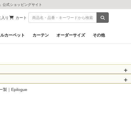
ツ」公式ショッピングサイト
商品を検索
に入り
カート
イルカーペット
カーテン
オーダーサイズ
その他
被災された皆さま
物のお届けに遅れが
Epilogue
信、当店へのお問い
くお願いいたしま
以降となります。
場合がございます。