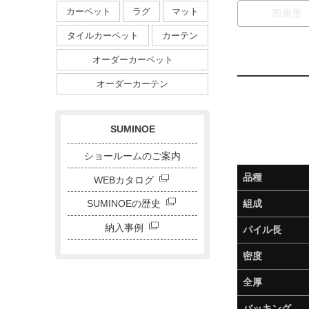
約350ｘ500cm
カーペット
ラグ
マット
四角形
無地・無地調
抽象柄
花柄
円形サイズ
タイルカーペット
カーテン
植物柄
鳥・動物
ダイニングサイズ
オーダーカーペット
ストライプ・ボーダー
チェック
ドット
サークル
オーダーカーテン
キャラクター
刺繍カーテン
SUMINOE
ショールームのご案内
品種
WEBカタログ
SUMINOEの歴史
組成
納入事例
パイル長
密度
全厚
バッキング