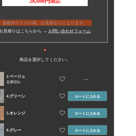
28,600円
(税込)
ご希望の商品ページに、測った変形サイズの
ヨコの合
横幅”
に
タテの合計を“長さ”
に入力してご注文くだ
規格外サイズの為、お見積もりとなります。
。
お見積りはこちらから →
お問い合わせフォーム
下記から「オーダーカット加工お申込み用紙」をダウン
ド
▼
用紙に必要事項を記入し、FAX、または用紙をスキャ
写真撮影したものをメールで送信してください。
商品を選択してください。
オーダーカット加工お申込み用紙 (PDF)
2.ベージュ
—
在庫切れ
4.グリーン
カートに入れる
5.オレンジ
カートに入れる
9.グレー
カートに入れる