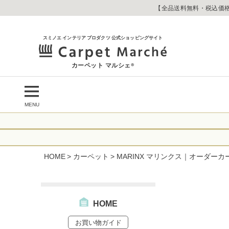
【全品送料無料・税込価格
スミノエ インテリア プロダクツ 公式ショッピングサイト
カーペット マルシェ
®
MENU
令和8年熊本地震
に心よりお見舞い
HOME
カーペット
MARINX マリンクス｜オーダーカ
生じております。
当店は
は2026年8月1
休業中のご注文に
【お荷物のお届け
合わせへのご返答
・全国から九州あ
す。
・九州から全国あ
HOME
出荷センターも休
お買い物ガイド
なお、今後の被害
→
オーダー商品な