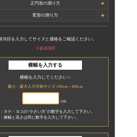
希望のサイズのタテ・ヨコを測ってください。
正円形の測り方
の
直径
を測ってください。
変形の測り方
周りのカットや中央くり抜きなど変形サイズは、そ
ぞれの辺のサイズを測ってください。
須項目を入力してサイズと価格をご確認ください。
の際には
必ず“横幅”にはヨコの数字の合計、“長
”にはタテの数字の合計が同じになるように
してく
※必須項目
さい。
横幅を入力する
 サイズはぴったりではなく、やや小さめのサイズで
横幅を入力してください
※
注文いただくのが多少の誤差にも対応できるのでお
すめです。
最小・最大入力可能サイズ 100cm～400cm
 カットした際に出るロス生地は同送できかねます
で、ご了承願います。
cm
ご注文方法
ご注文方法
：タテ・ヨコの“小さい方”の数字を入力して下さい。
 140×200cmの変形オーダーカーペットの場合 】
：横幅と高さは同じ数字を入力して下さい。
注文時にはタテ・ヨコの数字が
小さい方の数値
注文時には直径の数字を
“横幅”と“長さ”に必ず同じ
横幅”
に、
大きい方の数字を“高さ”
に入力して
値を入力
してください。
ださい。