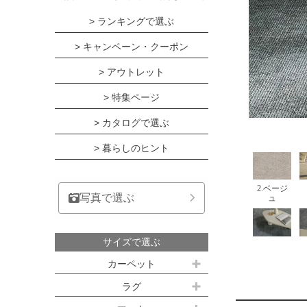
> ランキングで選ぶ
> キャンペーン・クーポン
> アウトレット
> 特集ページ
> カタログで選ぶ
> 暮らしのヒント
2.ベージ
写真で選ぶ
ュ
サイズで選ぶ
カーペット
江戸間サイズ(3畳～10畳)
ラグ