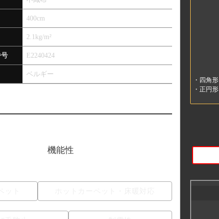
400cm
2.1kg/m²
番号
E2240424
ベルギー
・四角形
・正円形
機能性
ペット
ホットカーペット・床暖対応