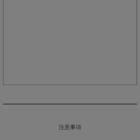
梱包について
丸巻きでお届けの為、敷き始めはサイズが小さく感じる事
がありますが、敷いている内にサイズが合ってきます。
お届けに関して
①マンション等エレベーターのサイズにより2階以上のお
届けが出来ない場合がございます。1軒家等の階上げ、開
梱、敷き込みは行っておりません。
②サイズによっては軒先でのお渡しになる可能性がござい
ます。
注意事項