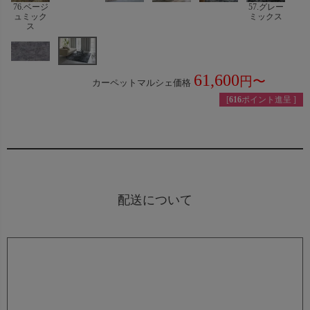
76.ベージ
57.グレー
ュミック
ミックス
ス
61,600
カーペットマルシェ価格
税込
[
616
ポイント進呈 ]
配送について
残反・ロス生地
カットした際に出るロス生地は同送できかねますので、ご
了承願います。