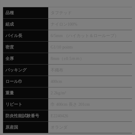
品種
タフテッド
組成
ナイロン100%
パイル長
6/5mm （ハイカット＆ローループ）
密度
G1/10 points
全厚
8mm（±0.5ｍｍ）
バッキング
不織布
ロール巾
400cm
重量
2.2kg/m²
リピート
巾 400cm 長さ 201cm
防炎性能試験番号
E2240426
原産国
オランダ