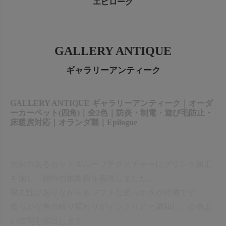
エピローグ
出荷センターも休業となりますため、休業期間中のご注文
なお、今後の被害状況や交通規制などにより、対象地域や
商品の出荷は
以降となります。
2026年8月18日(火)
サービスへの影響が変更となる場合がございます。
→
オーダー商品など、詳しくはこちらから
お客さまにはご不便をおかけいたしますが、何卒ご理解賜
GALLERY ANTIQUE
りますようお願い申し上げます。
詳しくはこちら
ギャラリーアンティーク
GALLERY ANTIQUE ギャラリーアンティーク｜オーダ
ーカーペット(四角)｜全2色｜防炎・制電・遊び毛防止・
床暖房対応｜オランダ製｜Epilogue
光沢のあるカット＆ループテクスチャーにプリント加工
を施し、独特の抽象柄を表現しました。
耐久性がありながらもソフトな柔らかさが特徴です。
柔らかな色の移り変わりがインテリアと調和し、心地よ
い空間を演出します。