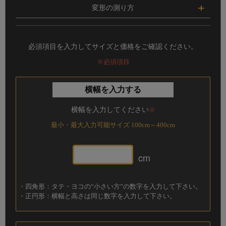
円の
直径
を測ってください。
変形の測り方
柱周りのカットや中央くり抜きなど変形サイズは、それ
ぞれの辺のサイズを測ってください。
必須項目を入力してサイズと価格をご確認ください。
その際には
必ず“横幅”にはヨコの数字の合計、“長さ”に
はタテの数字の合計が同じになるように
してください。
※必須項目
横幅を入力する
※ サイズはぴったりではなく、やや小さめのサイズでご
注文いただくのが多少の誤差にも対応できるのでおすす
横幅を入力してください
※
めです。
※ カットした際に出るロス生地は同送できかねますの
最小・最大入力可能サイズ 100cm～400cm
で、ご了承願います。
ご注文方法
ご注文方法
cm
【 140×200cmの変形オーダーカーペットの場合 】
ご注文時にはタテ・ヨコの数字が
小さい方の数値を“横
ご注文時には直径の数字を
“横幅”と“長さ”に必ず同じ数
幅”
に、
大きい方の数字を“高さ”
に入力してくださ
・四角形：タテ・ヨコの“小さい方”の数字を入力して下さい。
値を入力
してください。
い。
・正円形：横幅と高さは同じ数字を入力して下さい。