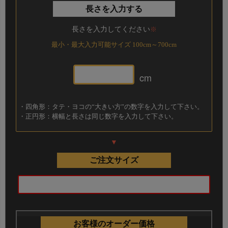
長さを入力する
長さを入力してください
※
最小・最大入力可能サイズ 100cm～700cm
cm
確認
横幅のサイズ＝?＋?＋?
・四角形：タテ・ヨコの“大きい方”の数字を入力して下さい。
高さのサイズ＝?＋?
・正円形：横幅と長さは同じ数字を入力して下さい。
高さのサイズ＝?＋?
になっているかを必ずご確認ください！
▼
ご注文サイズ
ご注文方法
① ご希望の商品ページに、測った変形サイズの
ヨコ
の合計を“横幅”
に
タテの合計を“長さ”
に入力してご
注文ください。
お客様のオーダー価格