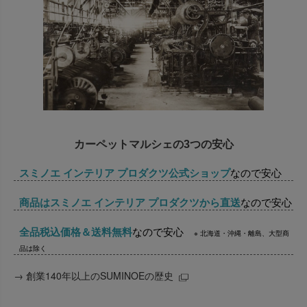
カーペットマルシェの3つの安心
スミノエ インテリア プロダクツ公式ショップ
なので安心
商品はスミノエ インテリア プロダクツから直送
なので安心
全品税込価格＆送料無料
なので安心
※ 北海道・沖縄・離島、大型商
品は除く
→
創業140年以上のSUMINOEの歴史