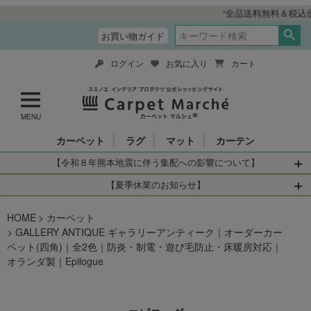
“全品送料無料＆税込価格” インテリア総合メーカ
お買い物ガイド
ログイン
お気に入り
カート
MENU
カーペット
ラグ
マット
カーテン
【令和８年熊本地震に伴う集配への影響について】
令和8年熊本地震により、お亡くなりになられた方々に深く
【夏季休業のお知らせ】
哀悼の意を表しますとともに、被災された皆さまに心より
休業日：2026年8月11日(火)～2026年8月16日(日)
HOME
お見舞い申し上げます。 この地震の影響により、現在、一
カーペット
当店は
までの期間
は2026年8月11日(火)～2026年8月16日(日)
GALLERY ANTIQUE ギャラリーアンティーク｜オーダーカー
部地域を発着するお荷物のお届けに遅れが生じておりま
を休業とさせて頂きます。
ペット(四角)｜全2色｜防炎・制電・遊び毛防止・床暖房対応｜
す。
休業中のご注文に関しては自動返信メールは届きますが、
オランダ製｜Epilogue
当店からの注文確認メールの送信、当店へのお問い合わせ
【お荷物のお届けに遅れが生じている地域】
へのご返答ができかねます。 休業明けから順次送信させて
・全国から九州あてのお荷物
いただきますのでよろしくお願いいたします。
・九州から全国あてのお荷物