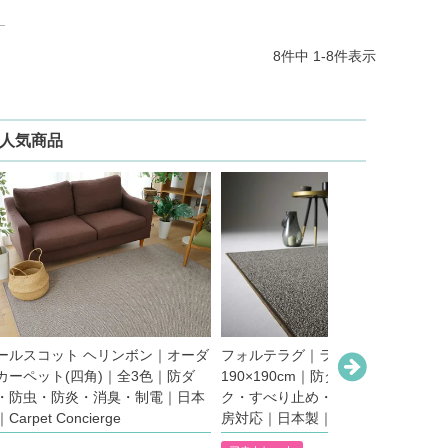
8
件中
1
-
8
件表示
人気商品
ールスコット ヘリンボン｜オーダ
フォルテラグ｜ラグ｜全5色｜
カーペット(四角)｜全3色｜防ダ
190×190cm｜防ダニ・アレルブロ
・防虫・防炎・消臭・制電｜日本
ク・すべり止め・遊び毛防止・床暖
Carpet Concierge
房対応｜日本製｜アウトレット