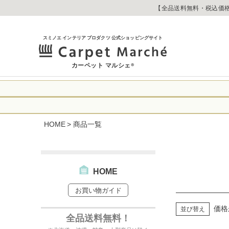
【全品送料無料・税込価格
スミノエ インテリア プロダクツ 公式ショッピングサイト
カーペット マルシェ
®
令和8年熊本地震
に心よりお見舞い
HOME
商品一覧
生じております。
当店は
は2026年8月1
休業中のご注文に
【お荷物のお届け
合わせへのご返答
・全国から九州あ
す。
・九州から全国あ
HOME
出荷センターも休
お買い物ガイド
なお、今後の被害
→
オーダー商品な
お客さまにはご不
価格
並び替え
詳しくはこちら
全品送料無料！