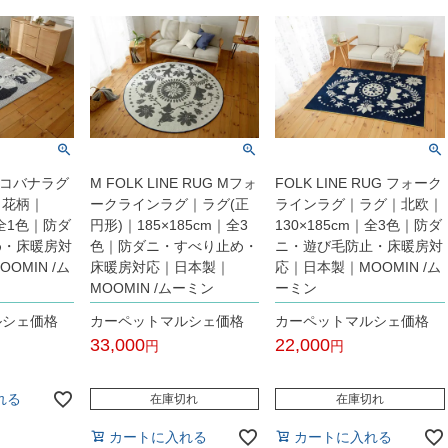
G コバナラグ
M FOLK LINE RUG Mフォ
FOLK LINE RUG フォーク
・花柄｜
ークラインラグ｜ラグ(正
ラインラグ｜ラグ｜北欧｜
｜全1色｜防ダ
円形)｜185×185cm｜全3
130×185cm｜全3色｜防ダ
め・床暖房対
色｜防ダニ・すべり止め・
ニ・遊び毛防止・床暖房対
OMIN /ム
床暖房対応｜日本製｜
応｜日本製｜MOOMIN /ム
MOOMIN /ムーミン
ーミン
ルシェ価格
カーペットマルシェ価格
カーペットマルシェ価格
33,000
22,000
税込
税込
れる
在庫切れ
在庫切れ
カートに入れる
カートに入れる