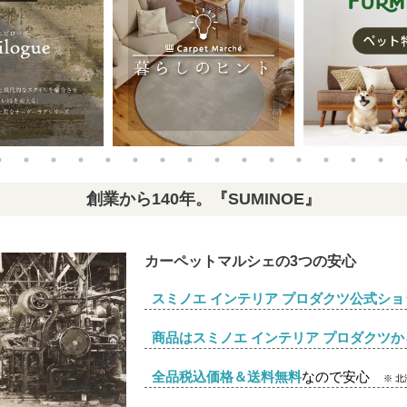
創業から140年。『SUMINOE』
カーペットマルシェの3つの安心
スミノエ インテリア プロダクツ公式ショ
商品はスミノエ インテリア プロダクツか
全品税込価格＆送料無料
なので安心
※ 