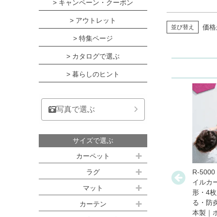
> キャンペーン・クーポン
> アウトレット
価格
並び替え
> 特集ページ
> カタログで選ぶ
> 暮らしのヒント
写真で選ぶ
サイズで選ぶ
カーペット
江戸間サイズ(3畳～10畳)
R-500
ラグ
イルカー
約100ｘ140cm
マット
江戸間 3畳(176x261cm)
形・4枚
る・防
キッチンマット
カーテン
約140ｘ200cm(約1.5畳)
江戸間 4.5畳(261x261cm)
本製｜ホ