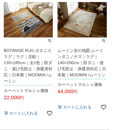
BOTANISE RUG ボタニス
ムーミン谷の地図 ムーミ
ラグ｜ラグ｜北欧｜
ンダニノチズ｜ラグ｜
130×185cm｜全2色｜防ダ
140×200cm｜防ダニ・遊
ニ・遊び毛防止・床暖房対
び毛防止・床暖房対応｜日
応｜日本製｜MOOMIN /ム
本製｜MOOMIN /ムーミン
ーミン
カーペットマルシェ価格
カーペットマルシェ価格
44,000
22,000
税込
税込
カートに入れる
カートに入れる