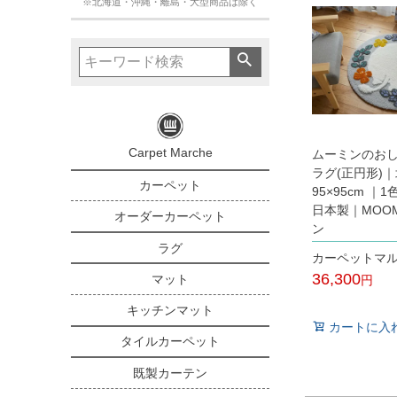
※北海道・沖縄・離島・大型商品は除く
Carpet Marche
ムーミンのおし
ラグ(正円形)
カーペット
95×95cm ｜
日本製｜MOOM
オーダーカーペット
ン
ラグ
カーペットマ
36,300
マット
税込
キッチンマット
カートに入
タイルカーペット
既製カーテン