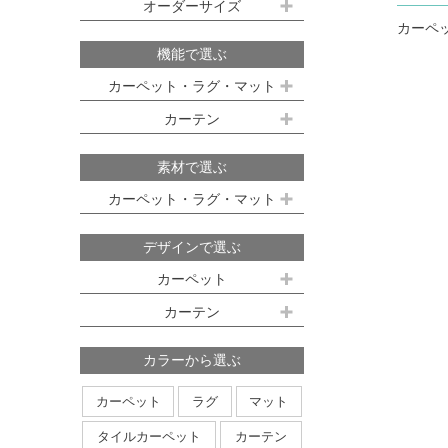
既製サイズ ドレープ(厚地)
オーダーサイズ
デスクマット
約160ｘ230cm(約2畳)
江戸間 6畳(261x352cm)
カーペ
オーダーカーペット
100ｘ135cm
約200ｘ250cm(約3畳)
江戸間 8畳(352x352cm)
税込
機能で選ぶ
オーダーキッチンマット
100ｘ178cm
約200ｘ300cm(約3.5畳)
江戸間 10畳(352x440cm)
カーペット・ラグ・マット
オーダーカーテン
本間サイズ(3畳～8畳)
100ｘ200cm
約250ｘ250cm
カーテン
防ダニ
防炎
防音
消臭
既製サイズ シアー(薄地)
ハイグレードオーダーカーテン
約250ｘ300cm
本間 3畳(191x286cm)
すべり止め
遊び毛防止
洗える
遮光
防炎
素材で選ぶ
オーダーカーペットの測り方
約250ｘ350cm
100ｘ133cm
洗える
軽量
はっ水
本間 4.5畳(286x286cm)
ミラーレース
遮熱
カーペット・ラグ・マット
オーダーカーテンの測り方
約300ｘ300cm
アレルブロック
制電
100ｘ176cm
UVカット
オフシェイド
本間 6畳(286x382cm)
ナイロン
ウール
デザインで選ぶ
日本製
アレルブロック
約300ｘ350cm
100ｘ198cm
本間 8畳(382x382cm)
ポリエステル
アクリル
カーペット
ホットカーペット・床暖房対応
形態安定加工
形状記憶加工
約350ｘ350cm
その他のサイズ
ポリプロピレン
綿
その他
カーテン
日本製
無地系
柄物
約350ｘ400cm
廊下敷き
ストライプ＆ボーダー
円形
北欧デザイン
約350ｘ450cm
カラーから選ぶ
ナチュラルデザイン
約350ｘ500cm
カーペット
ラグ
マット
無地・無地調
抽象柄
花柄
円形サイズ
タイルカーペット
カーテン
植物柄
鳥・動物