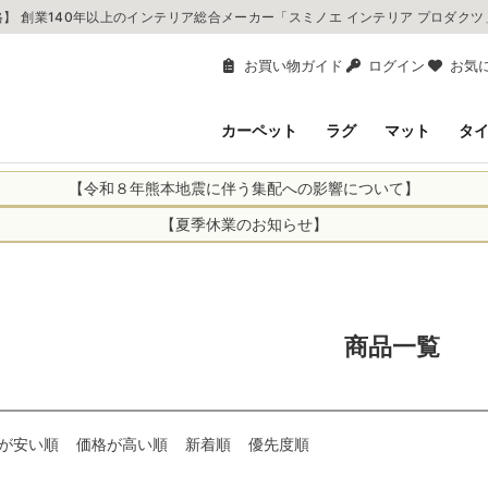
】 創業140年以上のインテリア総合メーカー「スミノエ インテリア プロダク
お買い物ガイド
ログイン
お気
カーペット
ラグ
マット
タ
【令和８年熊本地震に伴う集配への影響について】
により、お亡くなりになられた方々に深く哀悼の意を表しますとともに、
【夏季休業のお知らせ】
申し上げます。 この地震の影響により、現在、一部地域を発着するお荷
休業日：2026年8月11日(火)～2026年8月16日(日)
までの期間を休業とさせて頂きます。
1日(火)～2026年8月16日(日)
関しては自動返信メールは届きますが、当店からの注文確認メールの送
に遅れが生じている地域】
ができかねます。 休業明けから順次送信させていただきますのでよろし
てのお荷物
商品一覧
てのお荷物
業となりますため、休業期間中のご注文商品の出荷は
2026年8月18日(火)
状況や交通規制などにより、対象地域やサービスへの影響が変更となる
ど、詳しくはこちらから
便をおかけいたしますが、何卒ご理解賜りますようお願い申し上げます
が安い順
価格が高い順
新着順
優先度順