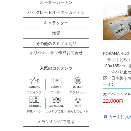
オーダーカーテン
ハイグレードオーダーカーテン
キャラクター
雑貨
その他のスミノエ商品
オリジナルラグ作成お問合せ
KOBANA RU
｜ラグ｜北欧
130×185cm
人気のコンテンツ
ニ・すべり止
応｜日本製｜MO
ーミン
ランキング
クーポン
アウトレット
カーペットマ
22,000
税込
特集ページ
カタログで選ぶ
暮らしのヒント
カートに入
> ランキングで選ぶ