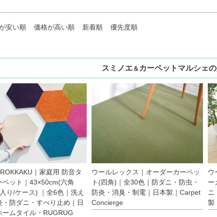
が安い順
価格が高い順
新着順
優先度順
スミノエ
カーペットマルシェの
＆
0 ROKKAKU｜家庭用 防音タ
ウールレックス｜オーダーカーペッ
ウ
ペット｜43×50cm(六角
ト(四角)｜全30色｜防ダニ・防虫・
ー
入り/ケース) ｜全6色｜洗え
防炎・消臭・制電｜日本製｜Carpet
ニ
炎・防ダニ・すべり止め｜日
Concierge
製｜
ームタイル・RUGRUG