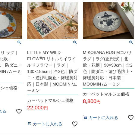
り ラグ｜
LITTLE MY WILD
M KOBANA RUG Mコバナ
｜北欧｜
FLOWER リトルミイワイ
ラグ｜ラグ(正円形)｜北
1色｜防ダニ・
ルドフラワー｜ラグ｜
欧・花柄｜90×90cm｜全2
IN /ムーミ
130×185cm｜全2色｜防ダ
色｜防ダニ・遊び毛防止・
ニ・遊び毛防止・床暖房対
床暖房対応｜日本製｜
応｜日本製｜MOOMIN /ム
MOOMIN /ムーミン
ルシェ価格
ーミン
カーペットマルシェ価格
カーペットマルシェ価格
8,800
22,000
税込
れる
税込
カートに入れる
カートに入れる