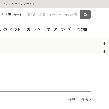
ツ」公式ショッピングサイト
商品を検索
に入り
カート
イルカーペット
カーテン
オーダーサイズ
その他
被災された皆さま
物のお届けに遅れが
信、当店へのお問い
くお願いいたしま
以降となります。
場合がございます。
。
8
件中
1
-
8
件表示