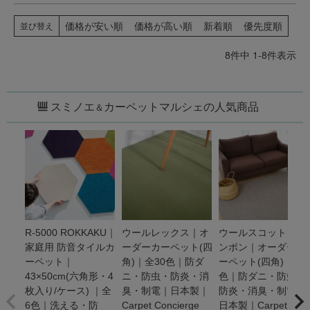
価格が安い順
価格が高い順
新着順
優先度順
並び替え
8
件中
1
-
8
件表示
スミノエ
カーペットマルシェの人気商品
＆
R-5000 ROKKAKU｜
ウールレックス｜オ
ウールスコット ヘリ
家庭用 防音タイルカ
ーダーカーペット(四
ンボン｜オーダーカ
ーペット｜
角)｜全30色｜防ダ
ーペット(四角)｜全3
43×50cm(六角形・4
ニ・防虫・防炎・消
色｜防ダニ・防虫・
枚入り/ケース) ｜全
臭・制電｜日本製｜
防炎・消臭・制電｜
6色｜洗える・防
Carpet Concierge
日本製｜Carpet