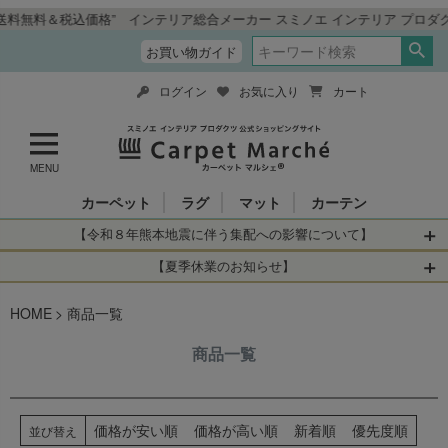
税込価格” インテリア総合メーカー スミノエ インテリア プロダクツ 公式
お買い物ガイド
ログイン
お気に入り
カート
MENU
カーペット
ラグ
マット
カーテン
【令和８年熊本地震に伴う集配への影響について】
令和8年熊本地震により、お亡くなりになられた方々に深く
【夏季休業のお知らせ】
哀悼の意を表しますとともに、被災された皆さまに心より
休業日：2026年8月11日(火)～2026年8月16日(日)
HOME
お見舞い申し上げます。 この地震の影響により、現在、一
商品一覧
当店は
までの期間
は2026年8月11日(火)～2026年8月16日(日)
部地域を発着するお荷物のお届けに遅れが生じておりま
を休業とさせて頂きます。
商品一覧
す。
休業中のご注文に関しては自動返信メールは届きますが、
当店からの注文確認メールの送信、当店へのお問い合わせ
【お荷物のお届けに遅れが生じている地域】
へのご返答ができかねます。 休業明けから順次送信させて
・全国から九州あてのお荷物
いただきますのでよろしくお願いいたします。
価格が安い順
価格が高い順
新着順
優先度順
並び替え
・九州から全国あてのお荷物