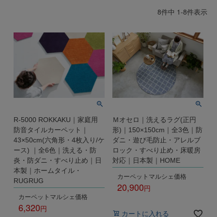
出荷センターも休業となりますため、休業期間中のご注文
8
件中
1
-
8
件表示
なお、今後の被害状況や交通規制などにより、対象地域や
商品の出荷は
以降となります。
2026年8月18日(火)
サービスへの影響が変更となる場合がございます。
→
オーダー商品など、詳しくはこちらから
お客さまにはご不便をおかけいたしますが、何卒ご理解賜
りますようお願い申し上げます。
詳しくはこちら
R-5000 ROKKAKU｜家庭用
Ｍオセロ｜洗えるラグ(正円
防音タイルカーペット｜
形)｜150×150cm｜全3色｜防
43×50cm(六角形・4枚入り/ケ
ダニ・遊び毛防止・アレルブ
ース) ｜全6色｜洗える・防
ロック・すべり止め・床暖房
炎・防ダニ・すべり止め｜日
対応｜日本製｜HOME
本製｜ホームタイル・
カーペットマルシェ価格
RUGRUG
20,900
カーペットマルシェ価格
税込
6,320
カートに入れる