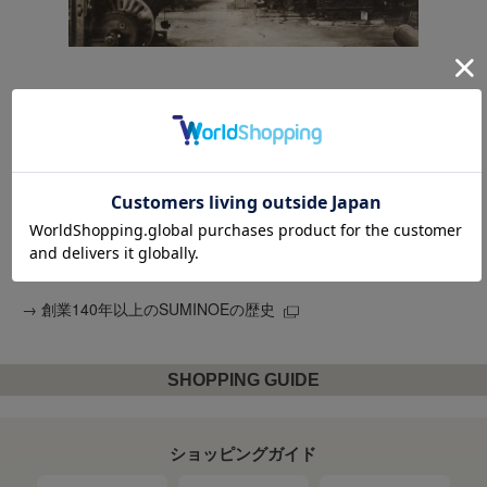
カーペットマルシェの3つの安心
スミノエ インテリア プロダクツ公式ショップ
なので安心
商品はスミノエ インテリア プロダクツから直送
なので安心
全品税込価格＆送料無料
なので安心
※ 北海道・沖縄・離島、大型商
品は除く
→
創業140年以上のSUMINOEの歴史
SHOPPING GUIDE
ショッピングガイド