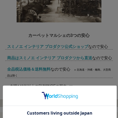
カーペットマルシェの3つの安心
スミノエ インテリア プロダクツ公式ショップ
なので安心
商品はスミノエ インテリア プロダクツから直送
なので安心
全品税込価格＆送料無料
なので安心
※ 北海道・沖縄・離島、大型商
品は除く
→
創業140年以上のSUMINOEの歴史
SHOPPING GUIDE