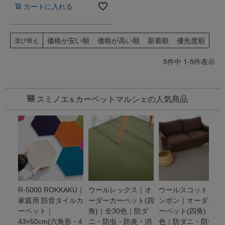
カートに入れる
価格が安い順
価格が高い順
新着順
優先度順
並び替え
5
件中
1
-
5
件表示
スミノエ
カーペットマルシェの人気商品
＆
R-5000 ROKKAKU｜
ウールレックス｜オ
ウールスコット ヘリ
家庭用 防音タイルカ
ーダーカーペット(四
ンボン｜オーダーカ
ーペット｜
角)｜全30色｜防ダ
ーペット(四角)｜全3
43×50cm(六角形・4
ニ・防虫・防炎・消
色｜防ダニ・防虫・