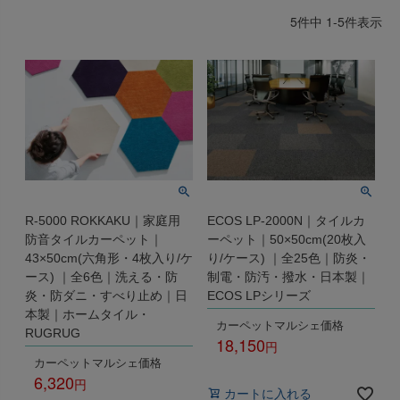
出荷センターも休業となりますため、休業期間中のご注文
5
件中
1
-
5
件表示
なお、今後の被害状況や交通規制などにより、対象地域や
商品の出荷は
以降となります。
2026年8月18日(火)
サービスへの影響が変更となる場合がございます。
→
オーダー商品など、詳しくはこちらから
お客さまにはご不便をおかけいたしますが、何卒ご理解賜
りますようお願い申し上げます。
詳しくはこちら
R-5000 ROKKAKU｜家庭用
ECOS LP-2000N｜タイルカ
防音タイルカーペット｜
ーペット｜50×50cm(20枚入
43×50cm(六角形・4枚入り/ケ
り/ケース) ｜全25色｜防炎・
ース) ｜全6色｜洗える・防
制電・防汚・撥水・日本製｜
炎・防ダニ・すべり止め｜日
ECOS LPシリーズ
本製｜ホームタイル・
カーペットマルシェ価格
RUGRUG
18,150
カーペットマルシェ価格
税込
6,320
カートに入れる