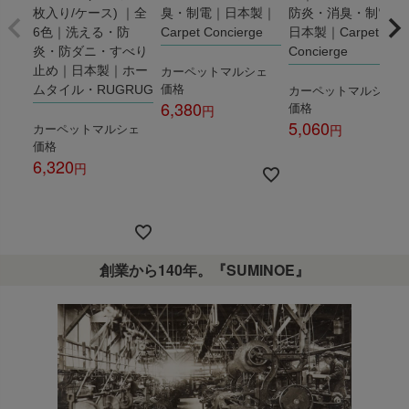
枚入り/ケース) ｜全
臭・制電｜日本製｜
防炎・消臭・制電｜
6色｜洗える・防
Carpet Concierge
日本製｜Carpet
炎・防ダニ・すべり
Concierge
カーペットマルシェ
止め｜日本製｜ホー
価格
カーペットマルシェ
ムタイル・RUGRUG
6,380
価格
5,060
カーペットマルシェ
税込
価格
税込
6,320
税込
創業から140年。『SUMINOE』