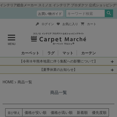
総合メーカー スミノエ インテリア プロダクツ 公式ショッピングサイト「
お買い物ガイド
ログイン
お気に入り
カート
MENU
カーペット
ラグ
マット
カーテン
【令和８年熊本地震に伴う集配への影響について】
令和8年熊本地震により、お亡くなりになられた方々に深く
【夏季休業のお知らせ】
哀悼の意を表しますとともに、被災された皆さまに心より
休業日：2026年8月11日(火)～2026年8月16日(日)
HOME
お見舞い申し上げます。 この地震の影響により、現在、一
商品一覧
当店は
までの期間
は2026年8月11日(火)～2026年8月16日(日)
部地域を発着するお荷物のお届けに遅れが生じておりま
を休業とさせて頂きます。
商品一覧
す。
休業中のご注文に関しては自動返信メールは届きますが、
当店からの注文確認メールの送信、当店へのお問い合わせ
【お荷物のお届けに遅れが生じている地域】
へのご返答ができかねます。 休業明けから順次送信させて
・全国から九州あてのお荷物
いただきますのでよろしくお願いいたします。
価格が安い順
価格が高い順
新着順
優先度順
並び替え
・九州から全国あてのお荷物