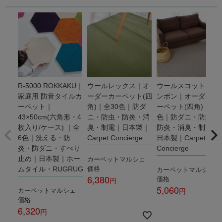
R-5000 ROKKAKU｜
ウールレックス｜オ
ウールスコット ヘリ
家庭用 防音タイルカ
ーダーカーペット(四
ンボン｜オーダーカ
ーペット｜
角)｜全30色｜防ダ
ーペット(四角)｜全3
43×50cm(六角形・4
ニ・防虫・防炎・消
色｜防ダニ・防虫・
枚入り/ケース) ｜全
臭・制電｜日本製｜
防炎・消臭・制電｜
6色｜洗える・防
Carpet Concierge
日本製｜Carpet
炎・防ダニ・すべり
Concierge
カーペットマルシェ
止め｜日本製｜ホー
価格
カーペットマルシェ
ムタイル・RUGRUG
6,380
価格
5,060
カーペットマルシェ
税込
価格
税込
6,320