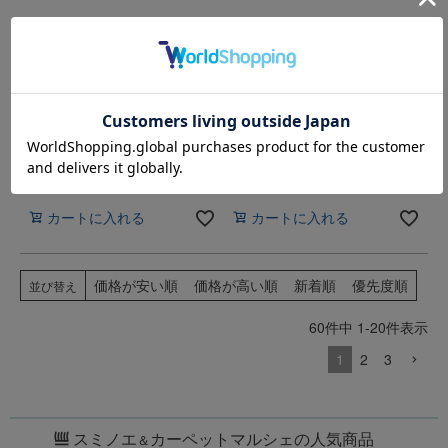
DUNE LUXデューンルクス｜
TOUCH PLUSHタッチプラッ
ラグ｜200×250cm｜全6色｜
シュ｜ラグ｜200×250cm｜全
防炎・制電・床暖対応・遊び
3色｜防炎・制電・床暖対
毛防止｜ベルギー製｜
応・遊び毛防止｜ベルギー製
Epilogue
｜Epilogue
カーペットマルシェ価格
カーペットマルシェ価格
165,000
165,000
税込
税込
カートに入れる
カートに入れる
価格が安い順
価格が高い順
新着順
優先度順
並び替え
60
件中
1
-
20
件表示
1
2
3
スミノエ
カーペットマルシェの人気商品
＆