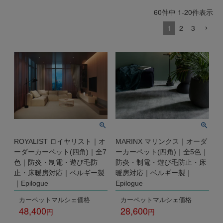
出荷センターも休業となりますため、休業期間中のご注文
60
件中
1
-
20
件表示
なお、今後の被害状況や交通規制などにより、対象地域や
商品の出荷は
以降となります。
2026年8月18日(火)
1
2
3
サービスへの影響が変更となる場合がございます。
→
オーダー商品など、詳しくはこちらから
お客さまにはご不便をおかけいたしますが、何卒ご理解賜
りますようお願い申し上げます。
詳しくはこちら
ROYALIST ロイヤリスト｜オ
MARINX マリンクス｜オーダ
ーダーカーペット(四角)｜全7
ーカーペット(四角)｜全5色｜
色｜防炎・制電・遊び毛防
防炎・制電・遊び毛防止・床
止・床暖房対応｜ベルギー製
暖房対応｜ベルギー製｜
｜Epilogue
Epilogue
カーペットマルシェ価格
カーペットマルシェ価格
48,400
28,600
税込
税込