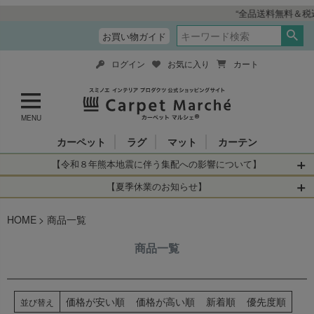
“全品送料無料＆税込価格” インテリ
お買い物ガイド
ログイン
お気に入り
カート
MENU
カーペット
ラグ
マット
カーテン
【令和８年熊本地震に伴う集配への影響について】
令和8年熊本地震により、お亡くなりになられた方々に深く
【夏季休業のお知らせ】
哀悼の意を表しますとともに、被災された皆さまに心より
休業日：2026年8月11日(火)～2026年8月16日(日)
HOME
お見舞い申し上げます。 この地震の影響により、現在、一
商品一覧
当店は
までの期間
は2026年8月11日(火)～2026年8月16日(日)
部地域を発着するお荷物のお届けに遅れが生じておりま
を休業とさせて頂きます。
商品一覧
す。
休業中のご注文に関しては自動返信メールは届きますが、
当店からの注文確認メールの送信、当店へのお問い合わせ
【お荷物のお届けに遅れが生じている地域】
へのご返答ができかねます。 休業明けから順次送信させて
・全国から九州あてのお荷物
いただきますのでよろしくお願いいたします。
価格が安い順
価格が高い順
新着順
優先度順
並び替え
・九州から全国あてのお荷物