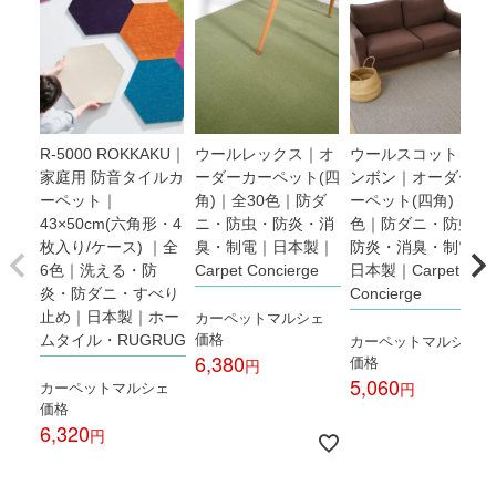
R-5000 ROKKAKU｜
ウールレックス｜オ
ウールスコット ヘリ
家庭用 防音タイルカ
ーダーカーペット(四
ンボン｜オーダーカ
ーペット｜
角)｜全30色｜防ダ
ーペット(四角)｜全3
43×50cm(六角形・4
ニ・防虫・防炎・消
色｜防ダニ・防虫・
枚入り/ケース) ｜全
臭・制電｜日本製｜
防炎・消臭・制電｜
6色｜洗える・防
Carpet Concierge
日本製｜Carpet
炎・防ダニ・すべり
Concierge
カーペットマルシェ
止め｜日本製｜ホー
価格
カーペットマルシェ
ムタイル・RUGRUG
6,380
価格
5,060
カーペットマルシェ
税込
価格
税込
6,320
税込