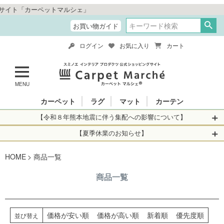
ーペットマルシェ」
お買い物ガイド
ログイン
お気に入り
カート
MENU
カーペット
ラグ
マット
カーテン
【令和８年熊本地震に伴う集配への影響について】
令和8年熊本地震により、お亡くなりになられた方々に深く
【夏季休業のお知らせ】
哀悼の意を表しますとともに、被災された皆さまに心より
休業日：2026年8月11日(火)～2026年8月16日(日)
HOME
お見舞い申し上げます。 この地震の影響により、現在、一
商品一覧
当店は
までの期間
は2026年8月11日(火)～2026年8月16日(日)
部地域を発着するお荷物のお届けに遅れが生じておりま
を休業とさせて頂きます。
商品一覧
す。
休業中のご注文に関しては自動返信メールは届きますが、
当店からの注文確認メールの送信、当店へのお問い合わせ
【お荷物のお届けに遅れが生じている地域】
へのご返答ができかねます。 休業明けから順次送信させて
・全国から九州あてのお荷物
いただきますのでよろしくお願いいたします。
価格が安い順
価格が高い順
新着順
優先度順
並び替え
・九州から全国あてのお荷物