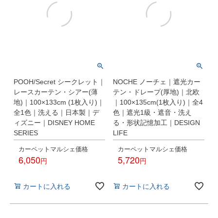
POOH/Secret シークレット｜
NOCHE ノーチェ｜遮光カー
レースカーテン・シアー(薄
テン・ドレープ(厚地)｜北欧
地)｜100×133cm (1枚入り)｜
｜100×135cm(1枚入り)｜全4
全1色｜洗える｜日本製｜デ
色｜遮光1級・遮音・洗え
ィズニー｜DISNEY HOME
る・形状記憶加工｜DESIGN
SERIES
LIFE
カーペットマルシェ価格
カーペットマルシェ価格
6,050
5,720
税込
税込
カートに入れる
カートに入れる