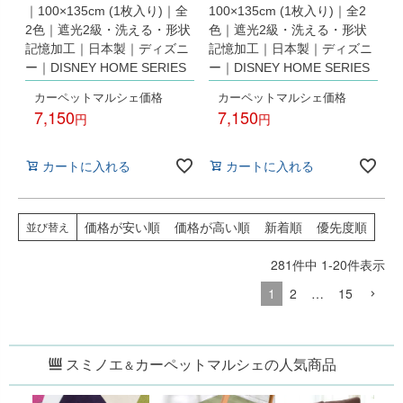
｜100×135cm (1枚入り)｜全
100×135cm (1枚入り)｜全2
2色｜遮光2級・洗える・形状
色｜遮光2級・洗える・形状
記憶加工｜日本製｜ディズニ
記憶加工｜日本製｜ディズニ
ー｜DISNEY HOME SERIES
ー｜DISNEY HOME SERIES
カーペットマルシェ価格
カーペットマルシェ価格
7,150
7,150
税込
税込
カートに入れる
カートに入れる
価格が安い順
価格が高い順
新着順
優先度順
並び替え
281
件中
1
-
20
件表示
1
2
…
15
スミノエ
カーペットマルシェの人気商品
＆