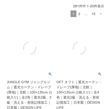
出荷センターも休業となりますため、休業期間中のご注文
281
件中
1
-
20
件表示
なお、今後の被害状況や交通規制などにより、対象地域や
商品の出荷は
以降となります。
2026年8月18日(火)
1
2
…
15
サービスへの影響が変更となる場合がございます。
→
オーダー商品など、詳しくはこちらから
お客さまにはご不便をおかけいたしますが、何卒ご理解賜
りますようお願い申し上げます。
詳しくはこちら
JUNGLE GYM ジャングルジ
OFT オフト｜遮光カーテン・
ム｜遮光カーテン・ドレープ
ドレープ(厚地)｜北欧｜
(厚地)｜北欧｜100×135cm (1
100×135cm (1枚入り)｜全4
枚入り)｜全2色｜遮光2級、3
色｜遮光2級・洗える・形状
級・洗える・形状記憶加工｜
記憶加工｜日本製｜DESIGN
日本製｜DESIGN LIFE
LIFE