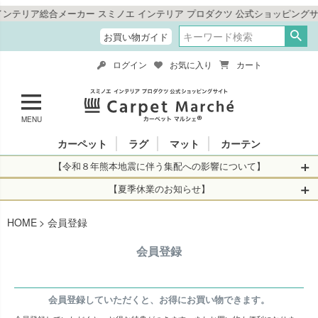
リア総合メーカー スミノエ インテリア プロダクツ 公式ショッピングサイト
お買い物ガイド
ログイン
お気に入り
カート
MENU
カーペット
ラグ
マット
カーテン
【令和８年熊本地震に伴う集配への影響について】
令和8年熊本地震により、お亡くなりになられた方々に深く
【夏季休業のお知らせ】
哀悼の意を表しますとともに、被災された皆さまに心より
休業日：2026年8月11日(火)～2026年8月16日(日)
HOME
お見舞い申し上げます。 この地震の影響により、現在、一
会員登録
当店は
までの期間
は2026年8月11日(火)～2026年8月16日(日)
部地域を発着するお荷物のお届けに遅れが生じておりま
を休業とさせて頂きます。
会員登録
す。
休業中のご注文に関しては自動返信メールは届きますが、
当店からの注文確認メールの送信、当店へのお問い合わせ
【お荷物のお届けに遅れが生じている地域】
へのご返答ができかねます。 休業明けから順次送信させて
・全国から九州あてのお荷物
会員登録していただくと、お得にお買い物できます。
いただきますのでよろしくお願いいたします。
・九州から全国あてのお荷物