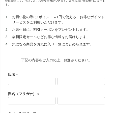
会員登録していただくと、お得な特典がつきます。またお買い物も便利になりま
す。
出荷センターも休業となりますため、休業期間中のご注文
なお、今後の被害状況や交通規制などにより、対象地域や
商品の出荷は
以降となります。
2026年8月18日(火)
サービスへの影響が変更となる場合がございます。
お買い物の際に1ポイント＝1円で使える、お得なポイント
→
オーダー商品など、詳しくはこちらから
お客さまにはご不便をおかけいたしますが、何卒ご理解賜
サービスをご利用いただけます。
りますようお願い申し上げます。
お誕生日に、割引クーポンをプレゼントします。
詳しくはこちら
会員限定セールなどお得な情報をお届けします。
気になる商品をお気に入り一覧にまとめられます。
下記の内容をご入力の上、お進みください。
氏名
(
必
須
氏名（フリガナ）
)
(
必
須