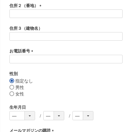
須
住所２（番地）
)
(
必
須
住所３（建物名）
)
お電話番号
(
必
須
性別
)
指定なし
男性
女性
生年月日
メールマガジンの購読