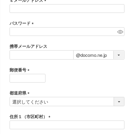
Ｅメールアドレス
)
(
必
須
パスワード
)
(
必
須
携帯メールアドレス
)
郵便番号
(
必
須
都道府県
)
(
必
須
住所１（市区町村）
)
(
必