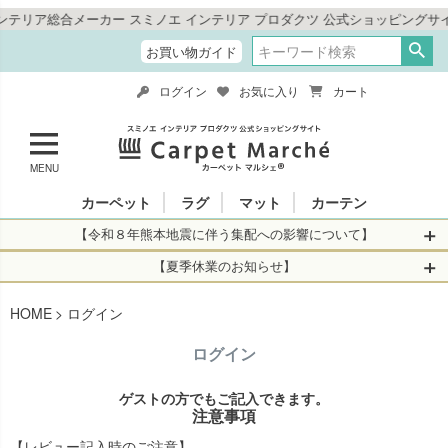
ア総合メーカー スミノエ インテリア プロダクツ 公式ショッピングサイト
お買い物ガイド
ログイン
お気に入り
カート
MENU
カーペット
ラグ
マット
カーテン
【令和８年熊本地震に伴う集配への影響について】
令和8年熊本地震により、お亡くなりになられた方々に深く
【夏季休業のお知らせ】
哀悼の意を表しますとともに、被災された皆さまに心より
休業日：2026年8月11日(火)～2026年8月16日(日)
HOME
お見舞い申し上げます。 この地震の影響により、現在、一
ログイン
当店は
までの期間
は2026年8月11日(火)～2026年8月16日(日)
部地域を発着するお荷物のお届けに遅れが生じておりま
を休業とさせて頂きます。
ログイン
す。
休業中のご注文に関しては自動返信メールは届きますが、
当店からの注文確認メールの送信、当店へのお問い合わせ
【お荷物のお届けに遅れが生じている地域】
ゲストの方でもご記入できます。
へのご返答ができかねます。 休業明けから順次送信させて
注意事項
・全国から九州あてのお荷物
いただきますのでよろしくお願いいたします。
・九州から全国あてのお荷物
【レビュー記入時のご注意】