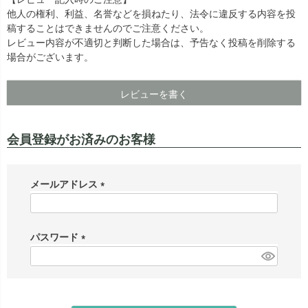
他人の権利、利益、名誉などを損ねたり、法令に違反する内容を投
出荷センターも休業となりますため、休業期間中のご注文
なお、今後の被害状況や交通規制などにより、対象地域や
稿することはできませんのでご注意ください。
商品の出荷は
以降となります。
2026年8月18日(火)
サービスへの影響が変更となる場合がございます。
レビュー内容が不適切と判断した場合は、予告なく投稿を削除する
→
オーダー商品など、詳しくはこちらから
お客さまにはご不便をおかけいたしますが、何卒ご理解賜
場合がございます。
りますようお願い申し上げます。
詳しくはこちら
レビューを書く
会員登録がお済みのお客様
メールアドレス
(
必
須
パスワード
)
(
必
須
)