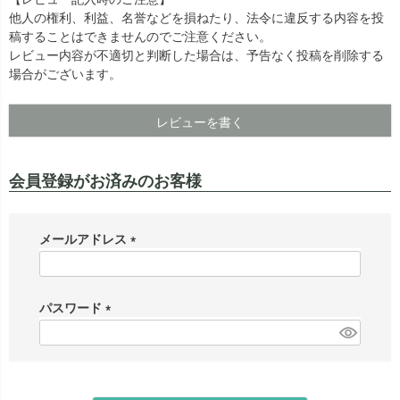
他人の権利、利益、名誉などを損ねたり、法令に違反する内容を投
出荷センターも休業となりますため、休業期間中のご注文
なお、今後の被害状況や交通規制などにより、対象地域や
稿することはできませんのでご注意ください。
商品の出荷は
以降となります。
2026年8月18日(火)
サービスへの影響が変更となる場合がございます。
レビュー内容が不適切と判断した場合は、予告なく投稿を削除する
→
オーダー商品など、詳しくはこちらから
お客さまにはご不便をおかけいたしますが、何卒ご理解賜
場合がございます。
りますようお願い申し上げます。
詳しくはこちら
レビューを書く
会員登録がお済みのお客様
メールアドレス
(
必
須
パスワード
)
(
必
須
)