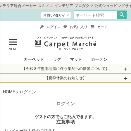
ア総合メーカー スミノエ インテリア プロダクツ 公式ショッピングサイト
お買い物ガイド
ログイン
お気に入り
カート
MENU
カーペット
ラグ
マット
カーテン
【令和８年熊本地震に伴う集配への影響について】
令和8年熊本地震により、お亡くなりになられた方々に深く
【夏季休業のお知らせ】
哀悼の意を表しますとともに、被災された皆さまに心より
休業日：2026年8月11日(火)～2026年8月16日(日)
HOME
お見舞い申し上げます。 この地震の影響により、現在、一
ログイン
当店は
までの期間
は2026年8月11日(火)～2026年8月16日(日)
部地域を発着するお荷物のお届けに遅れが生じておりま
を休業とさせて頂きます。
ログイン
す。
休業中のご注文に関しては自動返信メールは届きますが、
当店からの注文確認メールの送信、当店へのお問い合わせ
【お荷物のお届けに遅れが生じている地域】
ゲストの方でもご記入できます。
へのご返答ができかねます。 休業明けから順次送信させて
注意事項
・全国から九州あてのお荷物
いただきますのでよろしくお願いいたします。
・九州から全国あてのお荷物
【レビュー記入時のご注意】