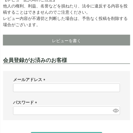
他人の権利、利益、名誉などを損ねたり、法令に違反する内容を投
出荷センターも休業となりますため、休業期間中のご注文
なお、今後の被害状況や交通規制などにより、対象地域や
稿することはできませんのでご注意ください。
商品の出荷は
以降となります。
2026年8月18日(火)
サービスへの影響が変更となる場合がございます。
レビュー内容が不適切と判断した場合は、予告なく投稿を削除する
→
オーダー商品など、詳しくはこちらから
お客さまにはご不便をおかけいたしますが、何卒ご理解賜
場合がございます。
りますようお願い申し上げます。
詳しくはこちら
レビューを書く
会員登録がお済みのお客様
メールアドレス
(
必
須
パスワード
)
(
必
須
)