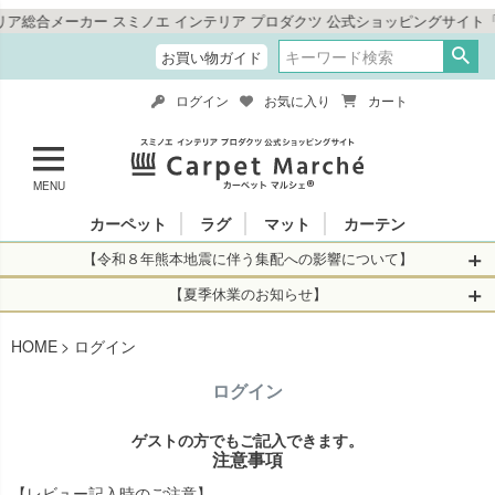
総合メーカー スミノエ インテリア プロダクツ 公式ショッピングサイト「カ
お買い物ガイド
ログイン
お気に入り
カート
MENU
カーペット
ラグ
マット
カーテン
【令和８年熊本地震に伴う集配への影響について】
令和8年熊本地震により、お亡くなりになられた方々に深く
【夏季休業のお知らせ】
哀悼の意を表しますとともに、被災された皆さまに心より
休業日：2026年8月11日(火)～2026年8月16日(日)
HOME
お見舞い申し上げます。 この地震の影響により、現在、一
ログイン
当店は
までの期間
は2026年8月11日(火)～2026年8月16日(日)
部地域を発着するお荷物のお届けに遅れが生じておりま
を休業とさせて頂きます。
ログイン
す。
休業中のご注文に関しては自動返信メールは届きますが、
当店からの注文確認メールの送信、当店へのお問い合わせ
【お荷物のお届けに遅れが生じている地域】
ゲストの方でもご記入できます。
へのご返答ができかねます。 休業明けから順次送信させて
注意事項
・全国から九州あてのお荷物
いただきますのでよろしくお願いいたします。
・九州から全国あてのお荷物
【レビュー記入時のご注意】