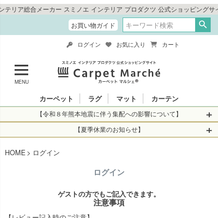
リア総合メーカー スミノエ インテリア プロダクツ 公式ショッピングサイト
お買い物ガイド
ログイン
お気に入り
カート
MENU
カーペット
ラグ
マット
カーテン
【令和８年熊本地震に伴う集配への影響について】
令和8年熊本地震により、お亡くなりになられた方々に深く
【夏季休業のお知らせ】
哀悼の意を表しますとともに、被災された皆さまに心より
休業日：2026年8月11日(火)～2026年8月16日(日)
HOME
お見舞い申し上げます。 この地震の影響により、現在、一
ログイン
当店は
までの期間
は2026年8月11日(火)～2026年8月16日(日)
部地域を発着するお荷物のお届けに遅れが生じておりま
を休業とさせて頂きます。
ログイン
す。
休業中のご注文に関しては自動返信メールは届きますが、
当店からの注文確認メールの送信、当店へのお問い合わせ
【お荷物のお届けに遅れが生じている地域】
ゲストの方でもご記入できます。
へのご返答ができかねます。 休業明けから順次送信させて
注意事項
・全国から九州あてのお荷物
いただきますのでよろしくお願いいたします。
・九州から全国あてのお荷物
【レビュー記入時のご注意】