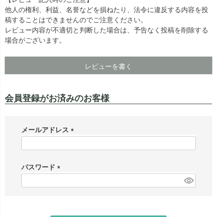
他人の権利、利益、名誉などを損ねたり、法令に違反する内容を投
出荷センターも休業となりますため、休業期間中のご注文
なお、今後の被害状況や交通規制などにより、対象地域や
稿することはできませんのでご注意ください。
商品の出荷は
以降となります。
2026年8月18日(火)
サービスへの影響が変更となる場合がございます。
レビュー内容が不適切と判断した場合は、予告なく投稿を削除する
→
オーダー商品など、詳しくはこちらから
お客さまにはご不便をおかけいたしますが、何卒ご理解賜
場合がございます。
りますようお願い申し上げます。
詳しくはこちら
レビューを書く
会員登録がお済みのお客様
メールアドレス
(
必
須
パスワード
)
(
必
須
)