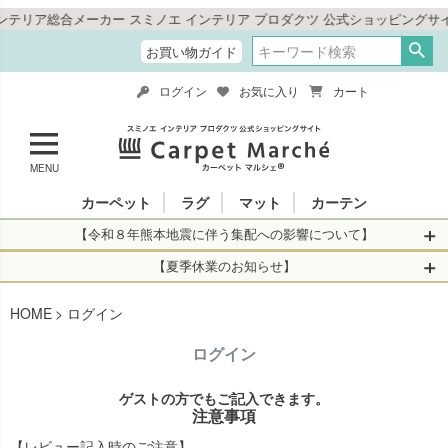
ア総合メーカー スミノエ インテリア プロダクツ 公式ショッピングサイト
お買い物ガイド
ログイン
お気に入り
カート
MENU
カーペット
ラグ
マット
カーテン
【令和８年熊本地震に伴う集配への影響について】
令和8年熊本地震により、お亡くなりになられた方々に深く
【夏季休業のお知らせ】
哀悼の意を表しますとともに、被災された皆さまに心より
休業日：2026年8月11日(火)～2026年8月16日(日)
HOME
お見舞い申し上げます。 この地震の影響により、現在、一
ログイン
当店は
までの期間
は2026年8月11日(火)～2026年8月16日(日)
部地域を発着するお荷物のお届けに遅れが生じておりま
を休業とさせて頂きます。
ログイン
す。
休業中のご注文に関しては自動返信メールは届きますが、
当店からの注文確認メールの送信、当店へのお問い合わせ
【お荷物のお届けに遅れが生じている地域】
ゲストの方でもご記入できます。
へのご返答ができかねます。 休業明けから順次送信させて
注意事項
・全国から九州あてのお荷物
いただきますのでよろしくお願いいたします。
・九州から全国あてのお荷物
【レビュー記入時のご注意】