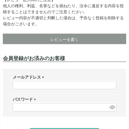
他人の権利、利益、名誉などを損ねたり、法令に違反する内容を投
出荷センターも休業となりますため、休業期間中のご注文
なお、今後の被害状況や交通規制などにより、対象地域や
稿することはできませんのでご注意ください。
商品の出荷は
以降となります。
2026年8月18日(火)
サービスへの影響が変更となる場合がございます。
レビュー内容が不適切と判断した場合は、予告なく投稿を削除する
→
オーダー商品など、詳しくはこちらから
お客さまにはご不便をおかけいたしますが、何卒ご理解賜
場合がございます。
りますようお願い申し上げます。
詳しくはこちら
レビューを書く
会員登録がお済みのお客様
メールアドレス
(
必
須
パスワード
)
(
必
須
)