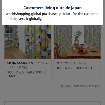
遮光・洗える・形状記憶加工｜
遮光・洗える・形状記憶加工｜
日本製
日本製
キーワード
9
10
並び順
価格が安い順
価格が高い順
新着順
Sleepy Snoopy スリーピースヌ
ベリーガーデン
（全2色）
ーピー
（全2色）
遮光・洗える・形状記憶加工
遮光・洗える・形状記憶加工｜
在庫なし商品
日本製
集計期間：2025年9月〜2026年8月
在庫なし商品を表示しない