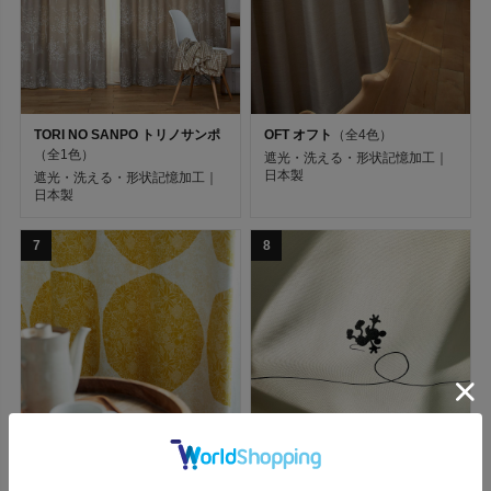
既製カーテン・ドレープ（サイズ別）
既製カーテン・レース（サイズ別）
TORI NO SANPO トリノサンポ
OFT オフト
（全4色）
（全1色）
遮光・洗える・形状記憶加工｜
オーダーカーテン（縫製別）
日本製
遮光・洗える・形状記憶加工｜
日本製
デザイン
7
8
ブランド
機能
カラー
TOPIARY トピアリー
（全2色）
MICKEY/Line ライン
（全2色）