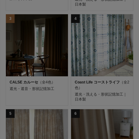
日本製
3
4
カーテン詳細検索
価格
CALSE カルーセ
（全4色）
Coast Life コーストライフ
（全2
色）
遮光・遮音・形状記憶加工
￥
〜
￥
遮光・洗える・形状記憶加工｜
日本製
例：5000 〜 10000
5
6
カーテン（種別）