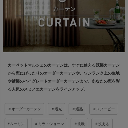
出荷センターも休業となりますため、休業期間中のご注文
なお、今後の被害状況や交通規制などにより、対象地域や
商品の出荷は
以降となります。
2026年8月18日(火)
サービスへの影響が変更となる場合がございます。
→
オーダー商品など、詳しくはこちらから
お客さまにはご不便をおかけいたしますが、何卒ご理解賜
りますようお願い申し上げます。
詳しくはこちら
カーペットマルシェのカーテンは、
すぐに使える既製カーテン
から窓にぴったりのオーダーカーテンや、
ワンランク上の生地
や縫製のハイグレードオーダーカーテンまで。
あなたの窓を彩
る人気のスミノエカーテンをラインアップ。
＃オーダーカーテン
＃遮光
＃遮熱
＃スヌーピー
#ムーミン
＃ミラ・ショーン
＃北欧
＃洗える