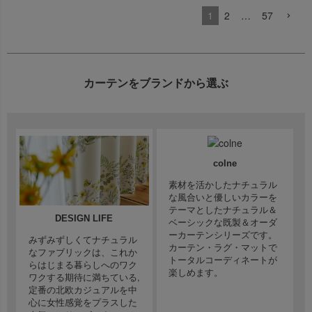
1
2
…
57
カーテンをブランドから選ぶ
colne
素材を活かしたナチュラル
な風合いと優しいカラーを
テーマとしたナチュラル＆
DESIGN LIFE
ベーシックな既製＆オーダ
ーカーテンシリーズです。
みずみずしくてナチュラル
カーテン・ラグ・マットで
なファブリックは、これか
トータルコーディネートが
らはじまる暮らしへのワク
楽しめます。
ワクする期待に満ちている,
定番の北欧カジュアルを中
心に女性感覚をプラスした