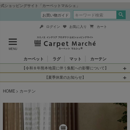
ルシェ」
お買い物ガイド
ログイン
お気に入り
カート
MENU
カーペット
ラグ
マット
カーテン
【令和８年熊本地震に伴う集配への影響について】
令和8年熊本地震により、お亡くなりになられた方々に深く
【夏季休業のお知らせ】
哀悼の意を表しますとともに、被災された皆さまに心より
休業日：2026年8月11日(火)～2026年8月16日(日)
HOME
お見舞い申し上げます。 この地震の影響により、現在、一
カーテン
当店は
までの期間
は2026年8月11日(火)～2026年8月16日(日)
部地域を発着するお荷物のお届けに遅れが生じておりま
を休業とさせて頂きます。
す。
休業中のご注文に関しては自動返信メールは届きますが、
当店からの注文確認メールの送信、当店へのお問い合わせ
【お荷物のお届けに遅れが生じている地域】
へのご返答ができかねます。 休業明けから順次送信させて
・全国から九州あてのお荷物
いただきますのでよろしくお願いいたします。
・九州から全国あてのお荷物