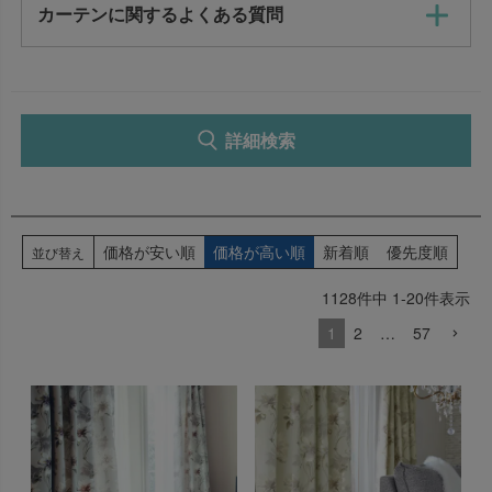
選択を解除
カーテンに関するよくある質問
検索
詳細検索
価格が安い順
価格が高い順
新着順
優先度順
並び替え
1128
件中
1
-
20
件表示
1
2
…
57