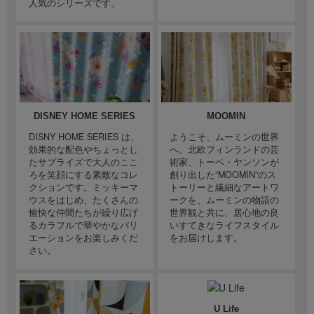
人気のシリーズです。
DISNEY HOME SERIES
MOOMIN
DISNY HOME SERIES は、
ようこそ、ムーミンの世界
効果的な配色やちょっとし
へ。北欧フィンランドの芸
たサプライズで大人のここ
術家、トーベ・ヤンソンが
ろを笑顔にする素敵なコレ
創り出した”MOOMIN”のス
クションです。ミッキーマ
トーリーと繊細なアートワ
ウスをはじめ、たくさんの
ークを、ムーミンの物語の
愉快な仲間たちが繰り広げ
世界観と共に、居心地の良
るカラフルで華やかなバリ
いすてきなライフスタイル
エーションをお楽しみくだ
をお届けします。
さい。
U Life