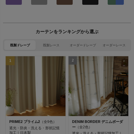
カーテンをランキングから選ぶ
既製ドレープ
既製レース
オーダードレープ
オーダーレース
2
1
PRIME2 プライム2
（全9色）
DENIM BORDER デニムボーダ
ー
（全2色）
遮光・防炎・洗える・形状記憶
加工｜日本製
遮光・洗える・形状記憶加工｜