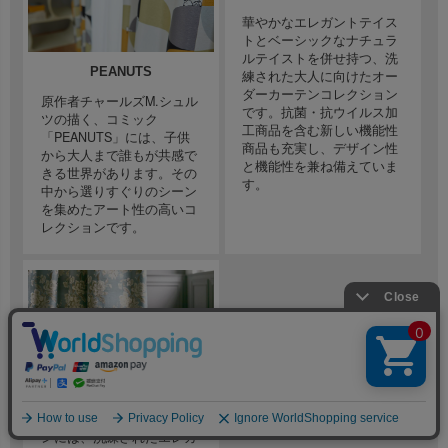
華やかなエレガントテイス
トとベーシックなナチュラ
ルテイストを併せ持つ、洗
PEANUTS
練された大人に向けたオー
ダーカーテンコレクション
原作者チャールズM.シュル
です。抗菌・抗ウイルス加
ツの描く、コミック
工商品を含む新しい機能性
「PEANUTS」には、子供
商品も充実し、デザイン性
から大人まで誰もが共感で
と機能性を兼ね備えていま
きる世界があります。その
す。
中から選りすぐりのシーン
を集めたアート性の高いコ
レクションです。
mila schön
「ミラ・ショーン」カーテ
ンには、洗練されたエレガ