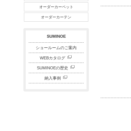
ダイニングサイズ
オーダーカーペット
ストライプ・ボーダー
チェック
ドット
サークル
オーダーカーテン
キャラクター
刺繍カーテン
SUMINOE
ショールームのご案内
WEBカタログ
SUMINOEの歴史
納入事例