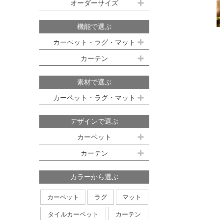
既製サイズ ドレープ(厚地)
オーダーサイズ
デスクマット
約160ｘ230cm(約2畳)
江戸間 6畳(261x352cm)
オーダーカーペット
100ｘ135cm
約200ｘ250cm(約3畳)
江戸間 8畳(352x352cm)
機能で選ぶ
オーダーキッチンマット
100ｘ178cm
約200ｘ300cm(約3.5畳)
江戸間 10畳(352x440cm)
カーペット・ラグ・マット
オーダーカーテン
本間サイズ(3畳～8畳)
100ｘ200cm
約250ｘ250cm
カーテン
防ダニ
防炎
防音
消臭
既製サイズ シアー(薄地)
ハイグレードオーダーカーテン
約250ｘ300cm
本間 3畳(191x286cm)
すべり止め
遊び毛防止
洗える
遮光
防炎
素材で選ぶ
オーダーカーペットの測り方
約250ｘ350cm
100ｘ133cm
洗える
軽量
はっ水
本間 4.5畳(286x286cm)
ミラーレース
遮熱
カーペット・ラグ・マット
オーダーカーテンの測り方
約300ｘ300cm
アレルブロック
制電
100ｘ176cm
UVカット
オフシェイド
本間 6畳(286x382cm)
ナイロン
ウール
デザインで選ぶ
日本製
アレルブロック
約300ｘ350cm
100ｘ198cm
本間 8畳(382x382cm)
ポリエステル
アクリル
カーペット
ホットカーペット・床暖房対応
形態安定加工
形状記憶加工
約350ｘ350cm
その他のサイズ
ポリプロピレン
綿
その他
カーテン
日本製
無地系
柄物
約350ｘ400cm
廊下敷き
ストライプ＆ボーダー
円形
北欧デザイン
約350ｘ450cm
カラーから選ぶ
ナチュラルデザイン
約350ｘ500cm
カーペット
ラグ
マット
無地・無地調
抽象柄
花柄
円形サイズ
タイルカーペット
カーテン
植物柄
鳥・動物