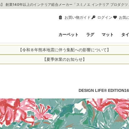
】 創業140年以上のインテリア総合メーカー「スミノエ インテリア プロダク
お買い物ガイド
ログイン
お気
カーペット
ラグ
マット
タ
【令和８年熊本地震に伴う集配への影響について】
により、お亡くなりになられた方々に深く哀悼の意を表しますとともに、
【夏季休業のお知らせ】
申し上げます。 この地震の影響により、現在、一部地域を発着するお荷
休業日：2026年8月11日(火)～2026年8月16日(日)
までの期間を休業とさせて頂きます。
1日(火)～2026年8月16日(日)
関しては自動返信メールは届きますが、当店からの注文確認メールの送
に遅れが生じている地域】
ができかねます。 休業明けから順次送信させていただきますのでよろし
てのお荷物
DESIGN LIFE® EDITION16
てのお荷物
業となりますため、休業期間中のご注文商品の出荷は
2026年8月18日(火)
状況や交通規制などにより、対象地域やサービスへの影響が変更となる
ど、詳しくはこちらから
便をおかけいたしますが、何卒ご理解賜りますようお願い申し上げます