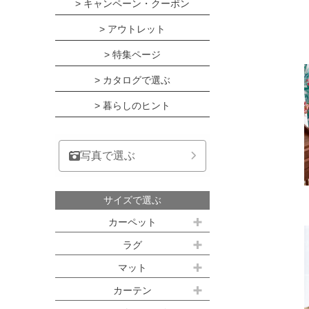
> キャンペーン・クーポン
> アウトレット
> 特集ページ
> カタログで選ぶ
> 暮らしのヒント
写真で選ぶ
サイズで選ぶ
カーペット
江戸間サイズ(3畳～10畳)
ラグ
約100ｘ140cm
マット
江戸間 3畳(176x261cm)
キッチンマット
カーテン
約140ｘ200cm(約1.5畳)
江戸間 4.5畳(261x261cm)