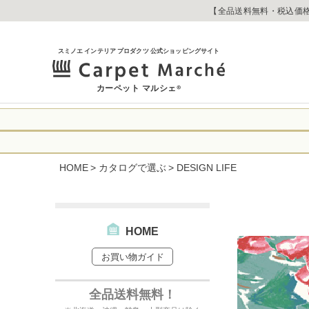
【全品送料無料・税込価格
スミノエ インテリア プロダクツ 公式ショッピングサイト
カーペット マルシェ
®
令和8年熊本地震
に心よりお見舞い
HOME
カタログで選ぶ
DESIGN LIFE
生じております。
当店は
は2026年8月1
休業中のご注文に
【お荷物のお届け
合わせへのご返答
・全国から九州あ
す。
・九州から全国あ
HOME
出荷センターも休
お買い物ガイド
なお、今後の被害
→
オーダー商品な
お客さまにはご不
詳しくはこちら
全品送料無料！