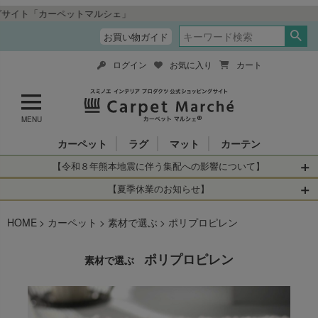
ルシェ」
お買い物ガイド
ログイン
お気に入り
カート
MENU
カーペット
ラグ
マット
カーテン
【令和８年熊本地震に伴う集配への影響について】
令和8年熊本地震により、お亡くなりになられた方々に深く
【夏季休業のお知らせ】
哀悼の意を表しますとともに、被災された皆さまに心より
休業日：2026年8月11日(火)～2026年8月16日(日)
HOME
お見舞い申し上げます。 この地震の影響により、現在、一
カーペット
素材で選ぶ
ポリプロピレン
当店は
までの期間
は2026年8月11日(火)～2026年8月16日(日)
部地域を発着するお荷物のお届けに遅れが生じておりま
を休業とさせて頂きます。
す。
休業中のご注文に関しては自動返信メールは届きますが、
ポリプロピレン
素材で選ぶ
当店からの注文確認メールの送信、当店へのお問い合わせ
【お荷物のお届けに遅れが生じている地域】
へのご返答ができかねます。 休業明けから順次送信させて
・全国から九州あてのお荷物
いただきますのでよろしくお願いいたします。
・九州から全国あてのお荷物