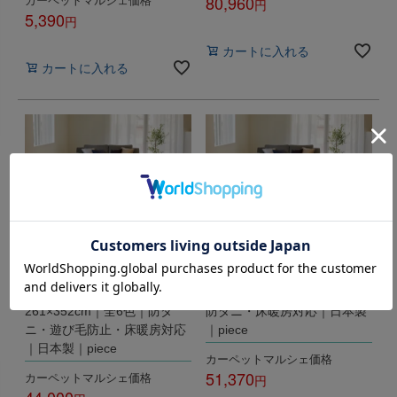
80,960
5,390
税込
税込
カートに入れる
カートに入れる
サウンドルベリー｜防音カー
Ｈルベリー｜カーペット｜本
ペット｜江戸間6畳
間6畳 286×382cm｜全3色｜
261×352cm｜全6色｜防ダ
防ダニ・床暖房対応｜日本製
ニ・遊び毛防止・床暖房対応
｜piece
｜日本製｜piece
カーペットマルシェ価格
51,370
カーペットマルシェ価格