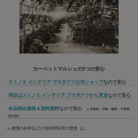
カーペットマルシェの3つの安心
スミノエ インテリア プロダクツ公式ショップ
なので安心
商品はスミノエ インテリア プロダクツから直送
なので安心
全品税込価格＆送料無料
なので安心
※ 北海道・沖縄・離島、大型商
品は除く
→
創業140年以上のSUMINOEの歴史