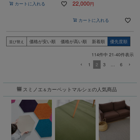
22,000
カートに入れる
税込
カートに入れる
価格が安い順
価格が高い順
新着順
優先度順
並び替え
114
件中
21
-
40
件表示
1
2
3
…
6
スミノエ
カーペットマルシェの人気商品
＆