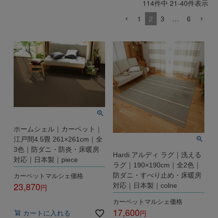
114
件中
21
-
40
件表示
1
2
3
…
6
ホームシェル｜カーペット｜
江戸間4.5畳 261×261cm｜全
3色｜防ダニ・防炎・床暖房
Hardi アルディ ラグ｜洗える
対応｜日本製｜piece
ラグ｜190×190cm｜全2色｜
カーペットマルシェ価格
防ダニ・すべり止め・床暖房
23,870
対応｜日本製｜colne
税込
カーペットマルシェ価格
17,600
カートに入れる