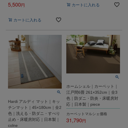
5,500
カートに入れる
税込
カートに入れる
ホームシェル｜カーペット｜
江戸間6畳 261×352cm｜全3
色｜防ダニ・防炎・床暖房対
Hardi アルディ マット｜キッ
応｜日本製｜piece
チンマット｜45×180cm｜全2
カーペットマルシェ価格
色｜洗える・防ダニ・すべり
31,790
止め・床暖房対応｜日本製｜
colne
税込