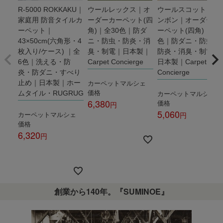
R-5000 ROKKAKU｜
ウールレックス｜オ
ウールスコット ヘリ
家庭用 防音タイルカ
ーダーカーペット(四
ンボン｜オーダーカ
ーペット｜
角)｜全30色｜防ダ
ーペット(四角)｜全3
43×50cm(六角形・4
ニ・防虫・防炎・消
色｜防ダニ・防虫・
枚入り/ケース) ｜全
臭・制電｜日本製｜
防炎・消臭・制電｜
6色｜洗える・防
Carpet Concierge
日本製｜Carpet
炎・防ダニ・すべり
Concierge
カーペットマルシェ
止め｜日本製｜ホー
価格
カーペットマルシェ
ムタイル・RUGRUG
6,380
価格
5,060
カーペットマルシェ
税込
価格
税込
6,320
税込
創業から140年。『SUMINOE』