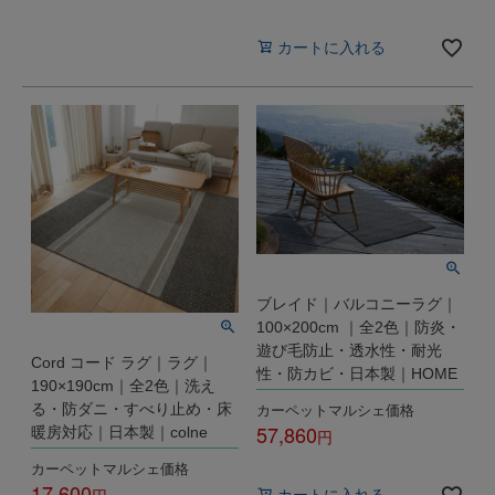
税込
カートに入れる
ブレイド｜バルコニーラグ｜
100×200cm ｜全2色｜防炎・
遊び毛防止・透水性・耐光
Cord コード ラグ｜ラグ｜
性・防カビ・日本製｜HOME
190×190cm｜全2色｜洗え
カーペットマルシェ価格
る・防ダニ・すべり止め・床
57,860
暖房対応｜日本製｜colne
税込
カーペットマルシェ価格
17,600
カートに入れる