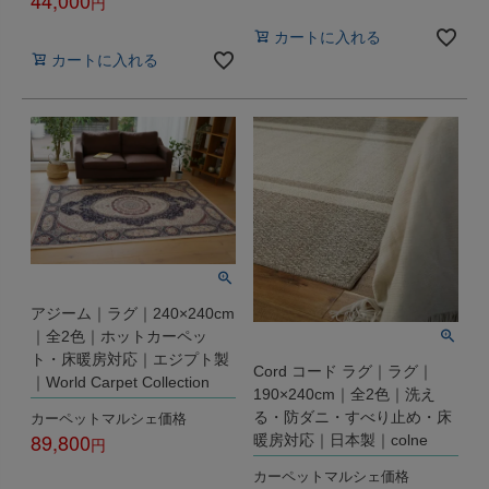
44,000
税込
税込
カートに入れる
カートに入れる
アジーム｜ラグ｜240×240cm
｜全2色｜ホットカーペッ
ト・床暖房対応｜エジプト製
Cord コード ラグ｜ラグ｜
｜World Carpet Collection
190×240cm｜全2色｜洗え
カーペットマルシェ価格
る・防ダニ・すべり止め・床
89,800
暖房対応｜日本製｜colne
税込
カーペットマルシェ価格