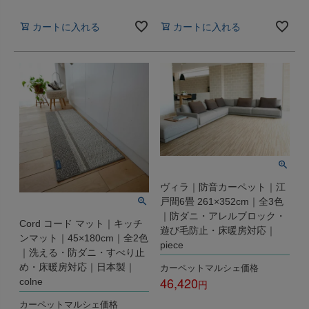
税込
税込
カートに入れる
カートに入れる
ヴィラ｜防音カーペット｜江
戸間6畳 261×352cm｜全3色
｜防ダニ・アレルブロック・
Cord コード マット｜キッチ
遊び毛防止・床暖房対応｜
ンマット｜45×180cm｜全2色
piece
｜洗える・防ダニ・すべり止
カーペットマルシェ価格
め・床暖房対応｜日本製｜
46,420
colne
税込
カーペットマルシェ価格