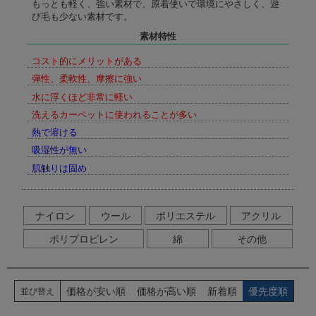
もっとも軽く、強い素材で、原着使いで環境にやさしく、遊
び毛も少ない素材です。
素材特性
コスト的にメリットがある
弾性、柔軟性、摩擦に強い
水に浮くほど非常に軽い
洗えるカーペットに使われることが多い
熱で溶ける
吸湿性が無い
肌触りは固め
ナイロン
ウール
ポリエステル
アクリル
ポリプロピレン
綿
その他
価格が安い順
価格が高い順
新着順
優先度順
並び替え