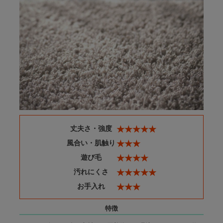
出荷センターも休業となりますため、休業期間中のご注文
なお、今後の被害状況や交通規制などにより、対象地域や
商品の出荷は
以降となります。
2026年8月18日(火)
サービスへの影響が変更となる場合がございます。
→
オーダー商品など、詳しくはこちらから
お客さまにはご不便をおかけいたしますが、何卒ご理解賜
りますようお願い申し上げます。
詳しくはこちら
丈夫さ・強度
★★★★★
風合い・肌触り
★★★
遊び毛
★★★★
汚れにくさ
★★★★★
お手入れ
★★★
特徴