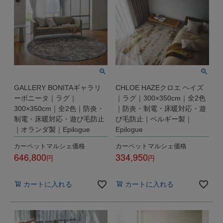
GALLERY BONITAギャラリ
CHLOE HAZEクロエ ヘイズ
ーボニータ｜ラグ｜
｜ラグ｜300×350cm｜全2色
300×350cm｜全2色｜防炎・
｜防炎・制電・床暖対応・遊
制電・床暖対応・遊び毛防止
び毛防止｜ベルギー製｜
｜オランダ製｜Epilogue
Epilogue
カーペットマルシェ価格
カーペットマルシェ価格
646,800
334,950
税込
税込
カートに入れる
カートに入れる