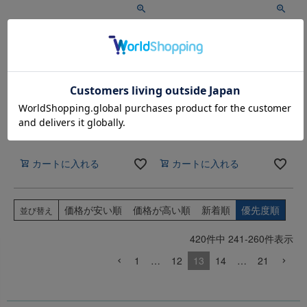
バンジュール｜ラグ｜
ウールスコット マドラス｜ウ
300×350cm ｜全10色｜防
ールラグ｜チェック柄｜
炎・消臭・防ダニ・静電・防
300×350cm ｜全3色｜防炎・
汚・遊び毛防止｜日本製｜
消臭・制電・防虫｜日本製｜
Carpet Concierge
Carpet Concierge
カーペットマルシェ価格
カーペットマルシェ価格
113,410
127,820
税込
税込
カートに入れる
カートに入れる
価格が安い順
価格が高い順
新着順
優先度順
並び替え
420
件中
241
-
260
件表示
1
…
12
13
14
…
21