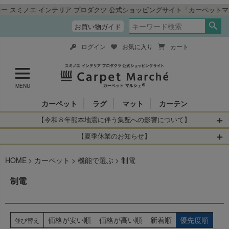
ンテリア プロダクツ 公式ショッピングサイト「カーペットマルシェ」
お買い物ガイド
ログイン
お気に入り
カート
MENU
カーペット
ラグ
マット
カーテン
【令和８年熊本地震に伴う集配への影響について】
令和8年熊本地震により、お亡くなりになられた方々に深く
【夏季休業のお知らせ】
哀悼の意を表しますとともに、被災された皆さまに心より
休業日：2026年8月11日(火)～2026年8月16日(日)
HOME
お見舞い申し上げます。 この地震の影響により、現在、一
カーペット
機能で選ぶ
制電
当店は
までの期間
は2026年8月11日(火)～2026年8月16日(日)
部地域を発着するお荷物のお届けに遅れが生じておりま
を休業とさせて頂きます。
制電
す。
休業中のご注文に関しては自動返信メールは届きますが、
当店からの注文確認メールの送信、当店へのお問い合わせ
【お荷物のお届けに遅れが生じている地域】
へのご返答ができかねます。 休業明けから順次送信させて
・全国から九州あてのお荷物
いただきますのでよろしくお願いいたします。
価格が安い順
価格が高い順
新着順
優先度順
並び替え
・九州から全国あてのお荷物