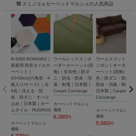
スミノエ
カーペットマルシェの人気商品
＆
R-5000 ROKKAKU｜
ウールレックス｜オ
ウールスコット ヘリ
家庭用 防音タイルカ
ーダーカーペット(四
ンボン｜オーダーカ
ーペット｜
角)｜全30色｜防ダ
ーペット(四角)｜全3
43×50cm(六角形・4
ニ・防虫・防炎・消
色｜防ダニ・防虫・
枚入り/ケース) ｜全
臭・制電｜日本製｜
防炎・消臭・制電｜
6色｜洗える・防
Carpet Concierge
日本製｜Carpet
炎・防ダニ・すべり
Concierge
カーペットマルシェ
止め｜日本製｜ホー
価格
カーペットマルシェ
ムタイル・RUGRUG
6,380
価格
5,060
カーペットマルシェ
税込
価格
税込
6,320