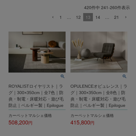
出荷センターも休業となりますため、休業期間中のご注文
420
件中
241
-
260
件表示
なお、今後の被害状況や交通規制などにより、対象地域や
商品の出荷は
以降となります。
2026年8月18日(火)
1
…
12
13
14
…
21
サービスへの影響が変更となる場合がございます。
→
オーダー商品など、詳しくはこちらから
お客さまにはご不便をおかけいたしますが、何卒ご理解賜
りますようお願い申し上げます。
詳しくはこちら
ROYALISTロイヤリスト｜ラ
OPULENCEオピュレンス｜ラ
グ｜300×350cm｜全7色｜防
グ｜300×350cm｜全8色｜防
炎・制電・床暖対応・遊び毛
炎・制電・床暖対応・遊び毛
防止｜ベルギー製｜Epilogue
防止｜ベルギー製｜Epilogue
カーペットマルシェ価格
カーペットマルシェ価格
508,200
415,800
税込
税込