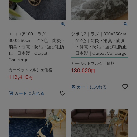
エコロア100｜ラグ｜
ツボミ2｜ラグ｜300×350cm
300×350cm ｜全9色｜防炎・
｜全2色｜防炎・消臭・防ダ
消臭・制電・防汚・遊び毛防
ニ・静電・防汚・遊び毛防止
止｜日本製｜Carpet
｜日本製｜Carpet Concierge
Concierge
カーペットマルシェ価格
130,020
カーペットマルシェ価格
113,410
税込
税込
カートに入れる
カートに入れる