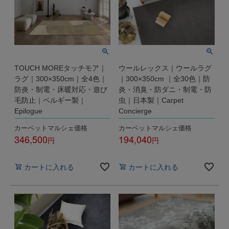
TOUCH MOREタッチモア｜
ウールレックス｜ウールラグ
ラグ｜300×350cm｜全4色｜
｜300×350cm ｜全30色｜防
防炎・制電・床暖対応・遊び
炎・消臭・防ダニ・制電・防
毛防止｜ベルギー製｜
虫｜日本製｜Carpet
Epilogue
Concierge
カーペットマルシェ価格
カーペットマルシェ価格
346,500
194,040
税込
税込
カートに入れる
カートに入れる